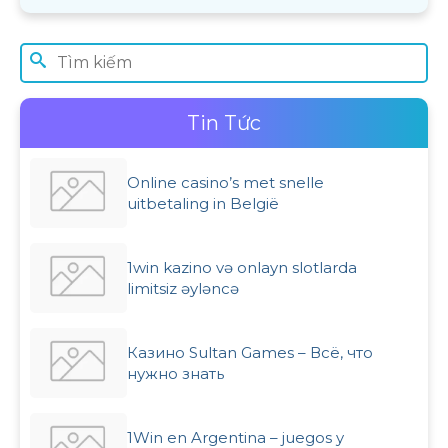
Tin Tức
Online casino’s met snelle
uitbetaling in België
1win kazino və onlayn slotlarda
limitsiz əyləncə
Казино Sultan Games – Всё, что
нужно знать
1Win en Argentina – juegos y