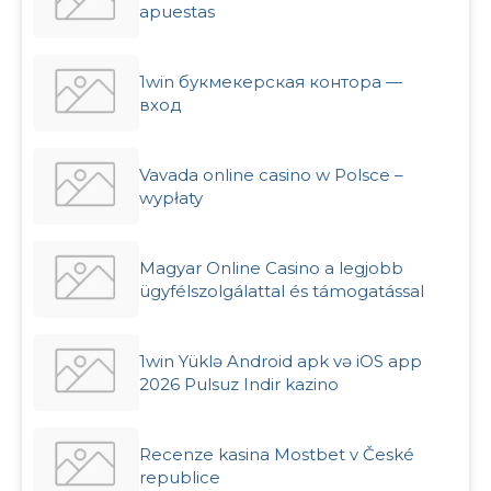
apuestas
1win букмекерская контора —
вход
Vavada online casino w Polsce –
wypłaty
Magyar Online Casino a legjobb
ügyfélszolgálattal és támogatással
1win Yüklə Android apk və iOS app
2026 Pulsuz Indir kazino
Recenze kasina Mostbet v České
republice