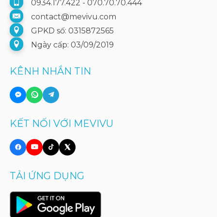
0934.177.422 - 070.70.70.444
contact@mevivu.com
GPKD số: 0315872565
Ngày cấp: 03/09/2019
KÊNH NHẮN TIN
KẾT NỐI VỚI MEVIVU
TẢI ỨNG DỤNG