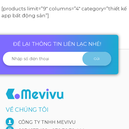
[products limit=”9″ columns=”4″ category=”thiết kế
app bất động sản”]
ĐỂ LẠI THÔNG TIN LIÊN LẠC NHÉ!
VỀ CHÚNG TÔI
CÔNG TY TNHH MEVIVU