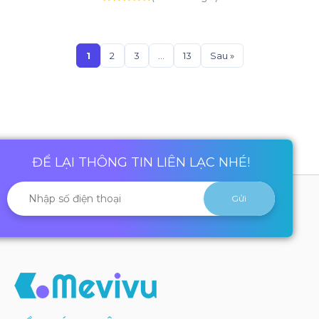
1
2
3
…
13
Sau »
ĐỂ LẠI THÔNG TIN LIÊN LẠC NHÉ!