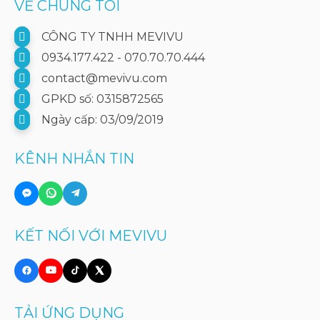
VỀ CHÚNG TÔI
CÔNG TY TNHH MEVIVU
0934.177.422 - 070.70.70.444
contact@mevivu.com
GPKD số: 0315872565
Ngày cấp: 03/09/2019
KÊNH NHẮN TIN
KẾT NỐI VỚI MEVIVU
TẢI ỨNG DỤNG