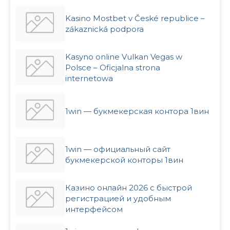
Kasino Mostbet v České republice –
zákaznická podpora
Kasyno online Vulkan Vegas w
Polsce – Oficjalna strona
internetowa
1win — букмекерская контора 1вин
1win — официальный сайт
букмекерской конторы 1вин
Казино онлайн 2026 с быстрой
регистрацией и удобным
интерфейсом