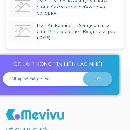
1win — зеркало официального
сайта букмекера, рабочее на
сегодня
Пин Ап Казино – Официальный
сайт Pin Up Casino | Входи и играй
(2026)
ĐỂ LẠI THÔNG TIN LIÊN LẠC NHÉ!