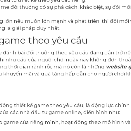
ầu tư thiết kế theo yêu cầu riêng.
me đổi thưởng có sự phá cách, khác biệt, sự đổi m
 lớn nếu muốn lớn mạnh và phát triển, thì đổi mới 
g là giải pháp duy nhất.
ế game theo yêu cầu
me đánh bài đổi thưởng theo yêu cầu đang dần trở n
à khi nhu cầu của người chơi ngày nay không đơn thuầ
rong thời gian rảnh rỗi, mà nó còn là những
website 
ều khuyến mãi và quà tặng hấp dẫn cho người chơi k
 động thiết kế game theo yêu cầu, là động lực chính
của các nhà đầu tư game online, điển hình như:
eb game của riêng mình, hoạt động theo mô hình v