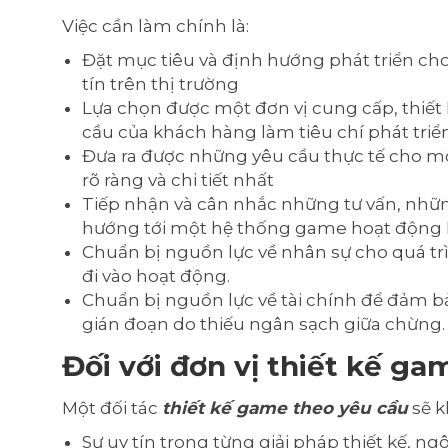
Việc cần làm chính là:
Đặt mục tiêu và định hướng phát triển ch
tín trên thị trường
Lựa chọn được một đơn vị cung cấp, thiết
cầu của khách hàng làm tiêu chí phát triể
Đưa ra được những yêu cầu thực tế cho 
rõ ràng và chi tiết nhất
Tiếp nhận và cân nhắc những tư vấn, những 
hướng tới một hệ thống game hoạt động 
Chuẩn bị nguồn lực về nhân sự cho quá t
đi vào hoạt động.
Chuẩn bị nguồn lực về tài chính để đảm 
gián đoạn do thiếu ngân sạch giữa chừng.
Đối với đơn vị thiết kế g
Một đối tác
thiết kế game theo yêu cầu
sẽ k
Sự uy tín trong từng giải pháp thiết kế, n