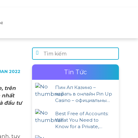
hệ
Tin Tức
JAN 2022
Пин Ап Казино –
, trên
играть в онлайн Pin Up
 nhất
Casino – официальный
hà đầu tư
сайт
Best Free of Accounts:
What You Need to
Know for a Private,
Tempting Experience
ành, tuy