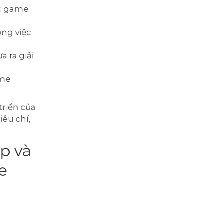
ác game
ong việc
 ra giải
ame
triển của
iêu chí,
p và
e