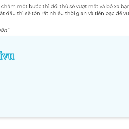
n chậm một bước thì đối thủ sẽ vượt mặt và bỏ xa b
 đầu thì sẽ tốn rất nhiều thời gian và tiền bạc để v
uộn”
ivu