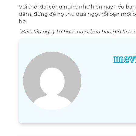
Với thời đại công nghệ như hiện nay nếu bạ
dặm, đừng để họ thu quả ngọt rồi bạn mới bắt
họ.
“Bắt đầu ngay từ hôm nay chưa bao giờ là m
mev