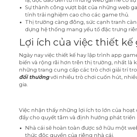
lạ, độc đáo đến từ những web game có sự đ
Sự thành công vượt bật của những web ga
tính trải nghiệm cao cho các game thủ.
Thị trường càng đông, sức cạnh tranh càng
dựng hệ thống mang yếu tố đặc trưng riên
Lợi ích của việc thiết k
Ngày nay việc thiết kế hay lập trình app ga
biến và rộng rãi hơn trên thị trường, nhất l
những trang cung cấp các trò chơi giải trí t
đổi thưởng
với nhiều trò chơi cuốn hút, nhi
gia.
Việc nhận thấy những lợi ích to lớn của hoạt
đẩy cho quyết tâm và định hướng phát triển 
Nhà cái sẽ hoàn toàn được sở hữu một w
thức độc quyền của riêng nhà cái.