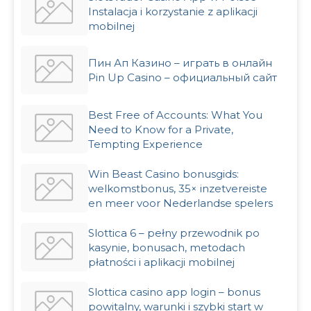
Instalacja i korzystanie z aplikacji
mobilnej
Пин Ап Казино – играть в онлайн
Pin Up Casino – официальный сайт
Best Free of Accounts: What You
Need to Know for a Private,
Tempting Experience
Win Beast Casino bonusgids:
welkomstbonus, 35× inzetvereiste
en meer voor Nederlandse spelers
Slottica 6 – pełny przewodnik po
kasynie, bonusach, metodach
płatności i aplikacji mobilnej
Slottica casino app login – bonus
powitalny, warunki i szybki start w