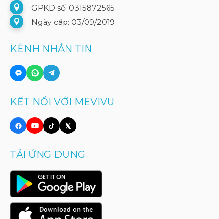
GPKD số: 0315872565
Ngày cấp: 03/09/2019
KÊNH NHẮN TIN
KẾT NỐI VỚI MEVIVU
TẢI ỨNG DỤNG