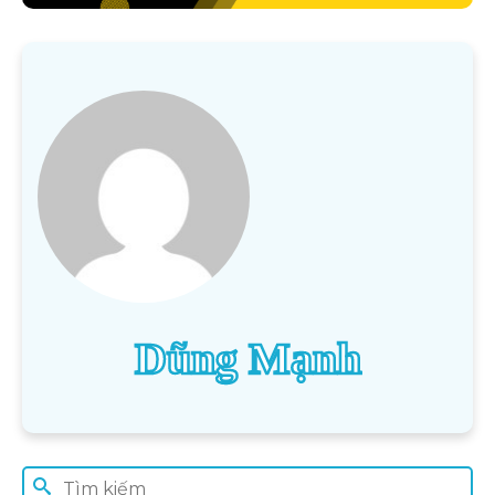
Dũng Mạnh