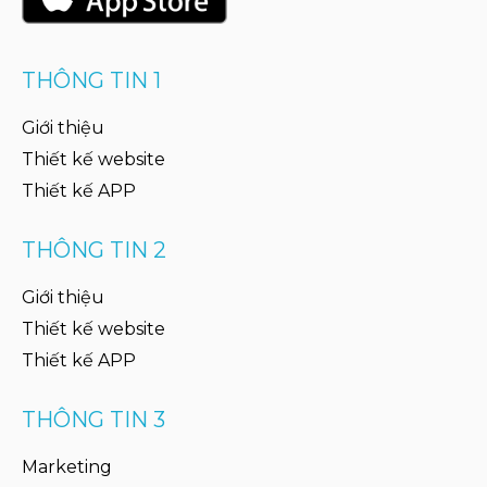
THÔNG TIN 1
Giới thiệu
Thiết kế website
Thiết kế APP
THÔNG TIN 2
Giới thiệu
Thiết kế website
Thiết kế APP
THÔNG TIN 3
Marketing