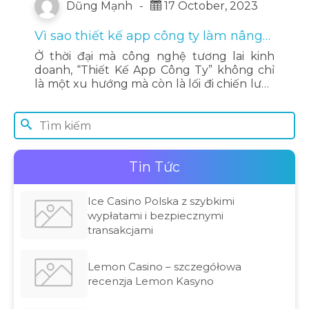
Dũng Mạnh
-
17 October, 2023
Vì sao thiết kế app công ty làm nâng
tầm hiện đại cho doanh nghiệp
Ở thời đại mà công nghệ tương lai kinh
doanh, “Thiết Kế App Công Ty” không chỉ
là một xu hướng mà còn là lối đi chiến lược
để mở ra những cánh cửa mới cho doanh
nghiệp 1. Lợi …
Đọc tiếp
Tin Tức
Ice Casino Polska z szybkimi
wypłatami i bezpiecznymi
transakcjami
Lemon Casino – szczegółowa
recenzja Lemon Kasyno