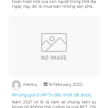
hoàn toàn mới của con người trong thời đại
ngày nay, đó là mua bán những sản phẩm
NFTs. Nếu bạn chưa biết OpenSea là gì?
Làm cách nào để kiếm …
Đọc tiếp
mevivu
-
16 February, 2022
Những giá trị NFTs đắt nhất đã được
giao dịch. Sao bạn không tự tạo và
Năm 2021 có lẽ là năm sẽ chứng kiến sự
bán NFT của riêng mình?
bùng nổ không thể cưỡng lại của NFT. Chỉ