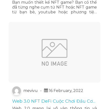
Bạn muốn thiết kế NFT game? Bạn có thể
đã từng nghe cụm từ NFT hoặc NFT game
từ bạn bè, youtube hoặc phương tiện
truyền thông. Hôm nay, Beelancer sẽ cùng
bạn đọc đi tìm câu trả lời cho …
Đọc tiếp
mevivu
-
16 February, 2022
Web 3.0 NFT DeFi Cuộc Chơi Đầu Cơ
Từ Tham Vọng Dân Chủ Hóa Web
Web 2.0 mang lại vô vàn thông tin và