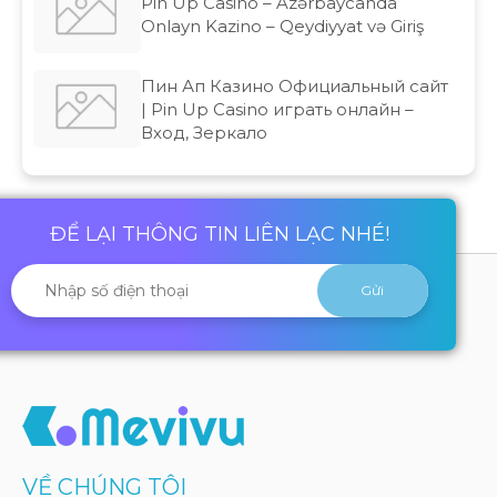
Pin Up Casino – Azərbaycanda
Onlayn Kazino – Qeydiyyat və Giriş
Пин Ап Казино Официальный сайт
| Pin Up Casino играть онлайн –
Вход, Зеркало
ĐỂ LẠI THÔNG TIN LIÊN LẠC NHÉ!
VỀ CHÚNG TÔI