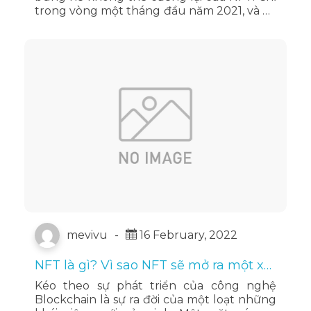
trong vòng một tháng đầu năm 2021, và đã
có rất nhiều NFT được rao bán thành công
với mức khá …
Đọc tiếp
mevivu
-
16 February, 2022
NFT là gì? Vì sao NFT sẽ mở ra một xu
hướng tài chính mới?
Kéo theo sự phát triển của công nghệ
Blockchain là sự ra đời của một loạt những