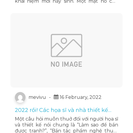
khái niệm mới nảy sinh. Một mặt nó cho
thấy sự phát triển vũ bão của công nghệ
này trong thực tế. Mặt …
Đọc tiếp
mevivu
-
16 February, 2022
2022 rồi! Các họa sĩ và nhà thiết kế
chưa biết tạo NFT thì uổng quá!
Một câu hỏi muôn thuở đối với người họa sĩ
và thiết kế nói chung là “Làm sao để bán
được tranh?”, “Bán tác phẩm nghệ thuật