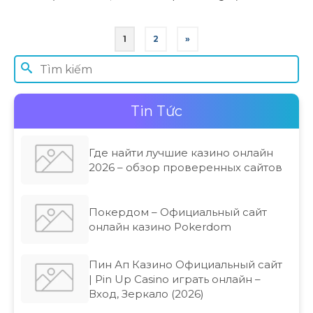
của mình ở đâu?”. Cách đây một năm, vấn
đề này rõ ràng …
Đọc tiếp
1
2
»
Tin Tức
Где найти лучшие казино онлайн
2026 – обзор проверенных сайтов
Покердом – Официальный сайт
онлайн казино Pokerdom
Пин Ап Казино Официальный сайт
| Pin Up Casino играть онлайн –
Вход, Зеркало (2026)