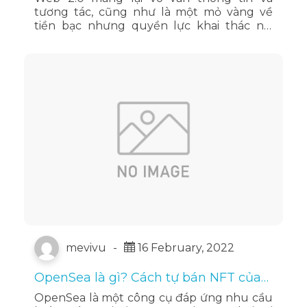
tương tác, cũng như là một mỏ vàng về
tiền bạc nhưng quyền lực khai thác nó,
quyết định điều gì sẽ xảy ra với các ứng
dụng, trang web… lại …
Đọc tiếp
mevivu
-
16 February, 2022
OpenSea là gì? Cách tự bán NFT của
riêng bạn trên OpenSea
OpenSea là một công cụ đáp ứng nhu cầu