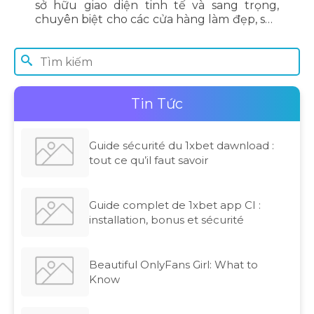
sở hữu giao diện tinh tế và sang trọng,
chuyên biệt cho các cửa hàng làm đẹp, spa
và nhà phân phối độc quyền. Nền tảng tối
ưu trải nghiệm thị giác, hiển thị chi tiết
thông tin sản phẩm và đánh giá thực tế từ
người dùng, giúp nâng tầm thương hiệu và
thúc đẩy doanh số trực tuyến.
Tin Tức
Guide sécurité du 1xbet dawnload :
tout ce qu’il faut savoir
Guide complet de 1xbet app CI :
installation, bonus et sécurité
Beautiful OnlyFans Girl: What to
Know