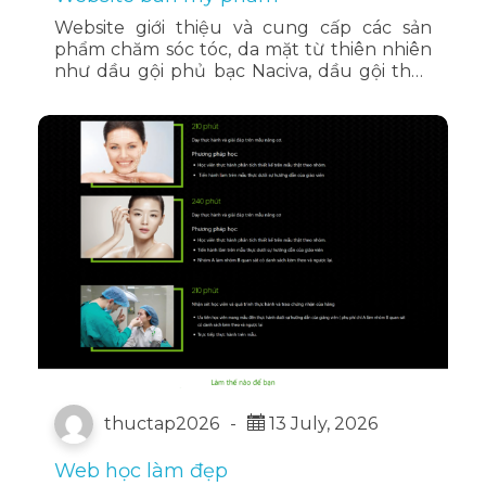
Website giới thiệu và cung cấp các sản
phẩm chăm sóc tóc, da mặt từ thiên nhiên
như dầu gội phủ bạc Naciva, dầu gội thảo
dược, sữa rửa mặt thảo mộc, tinh chất và
viên uống hỗ trợ mọc tóc.
thuctap2026
-
13 July, 2026
Web học làm đẹp