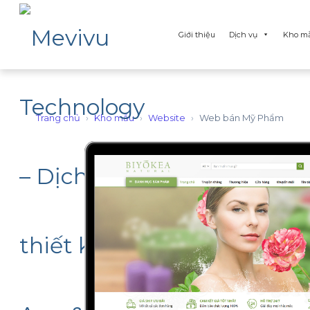
Giới thiệu
Dịch vụ
Kho m
Trang chủ
›
Kho mẫu
›
Website
›
Web bán Mỹ Phẩm