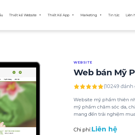
ẫu
Thiết kế Website
Thiết Kế App
Marketing
Tin tức
Liên 
WEBSITE
Web bán Mỹ 
(10249 đánh 
Website mỹ phẩm thiên nhiê
mỹ phẩm chăm sóc da, chăm
mang đến trải nghiệm mua 
Liên hệ
Chi phí: