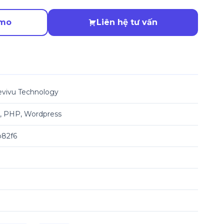
emo
Liên hệ tư vấn
vivu Technology
 PHP, Wordpress
82f6