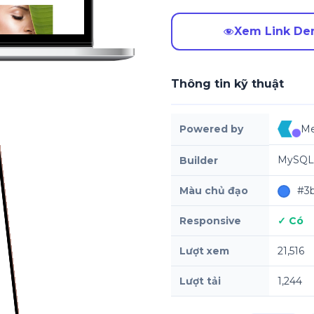
Xem Link D
Thông tin kỹ thuật
Powered by
Me
MySQL,
Builder
Màu chủ đạo
#3b
Responsive
✓ Có
Lượt xem
21,516
Lượt tải
1,244