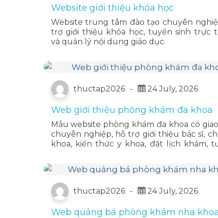
Website giới thiệu khóa học
Website trung tâm đào tạo chuyên nghiệ
trợ giới thiệu khóa học, tuyển sinh trực 
và quản lý nội dung giáo dục.
thuctap2026
-
24 July, 2026
Web giới thiệu phòng khám đa khoa
Mẫu website phòng khám đa khoa có giao
chuyên nghiệp, hỗ trợ giới thiệu bác sĩ, c
khoa, kiến thức y khoa, đặt lịch khám, t
trực tuyến và chăm sóc bệnh nhân hiệu qu
thuctap2026
-
24 July, 2026
Web quảng bá phòng khám nha kho