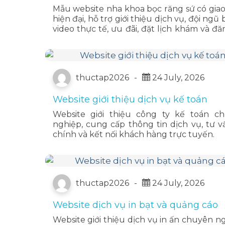
Mẫu website nha khoa bọc răng sứ có giao
hiện đại, hỗ trợ giới thiệu dịch vụ, đội ngũ b
video thực tế, ưu đãi, đặt lịch khám và đă
tư vấn trực tuyến hiệu quả
thuctap2026
-
24 July, 2026
Website giới thiệu dịch vụ kế toán
Website giới thiệu công ty kế toán c
nghiệp, cung cấp thông tin dịch vụ, tư vấ
chính và kết nối khách hàng trực tuyến.
thuctap2026
-
24 July, 2026
Website dịch vụ in bạt và quảng cáo
Website giới thiệu dịch vụ in ấn chuyên ng