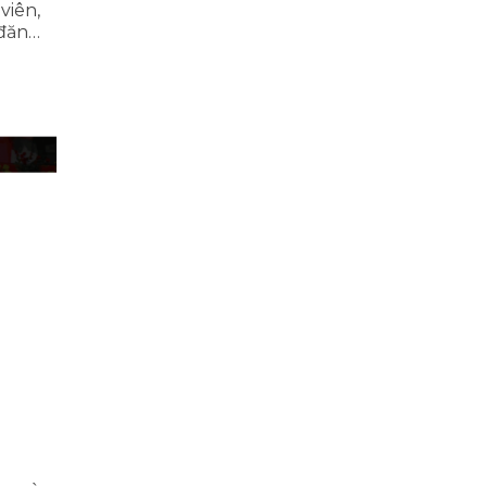
viên,
 đăng