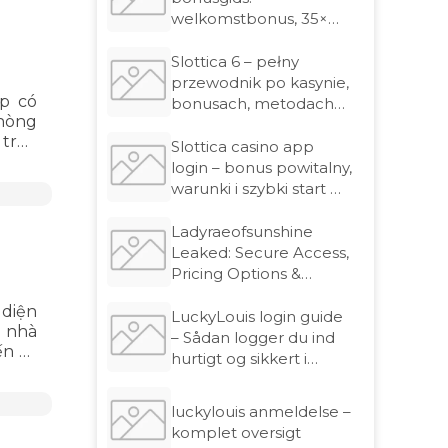
welkomstbonus, 35×
inzetvereiste en meer
voor Nederlandse
Slottica 6 – pełny
spelers
przewodnik po kasynie,
ấp có
bonusach, metodach
phòng
płatności i aplikacji
 trực
mobilnej
Slottica casino app
 hiệu
login – bonus powitalny,
warunki i szybki start w
aplikacji
Ladyraeofsunshine
Leaked: Secure Access,
Pricing Options &
Privacy Guide
 diện
LuckyLouis login guide
, nhà
– Sådan logger du ind
ến và
hurtigt og sikkert i
Danmark
luckylouis anmeldelse –
komplet oversigt