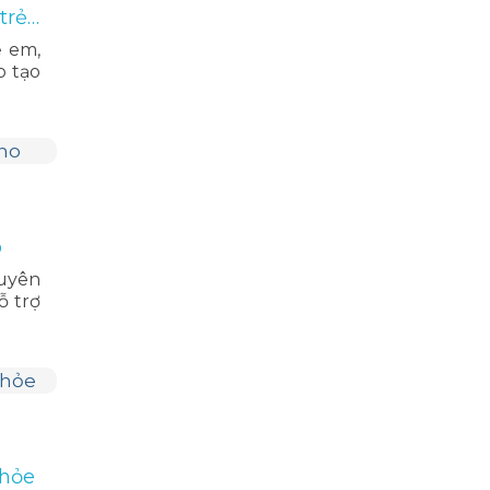
trẻ
ẻ em,
o tạo
o
uyên
ỗ trợ
khỏe