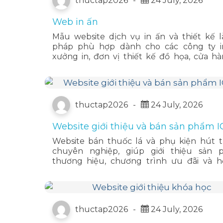
thuctap2026
-
24 July, 2026
Web in ấn
Mẫu website dịch vụ in ấn và thiết kế là
pháp phù hợp dành cho các công ty i
xưởng in, đơn vị thiết kế đồ họa, cửa hà
nhanh và doanh nghiệp cung cấp các 
Đọc tiếp
thuctap2026
-
24 July, 2026
Website giới thiệu và bán sản phẩm 
Website bán thuốc lá và phụ kiện hút 
chuyên nghiệp, giúp giới thiệu sản 
thương hiệu, chương trình ưu đãi và h
khách hàng mua sắm trực tuyến thuận tiệ
thuctap2026
-
24 July, 2026