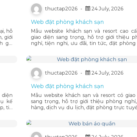
thuctap2026
-
24 July, 2026
Web đặt phòng khách sạn
i, hỗ
Mẫu website khách sạn và resort cao c
 giới
giao diện sang trọng, hỗ trợ giới thiệu 
h giá
nghỉ, tiện nghi, ưu đãi, tin tức, đặt phòng
tuyến và quảng bá thương hiệu lưu trú
quả.
thuctap2026
-
24 July, 2026
Web đặt phòng khách sạn
 diện
Mẫu website khách sạn và resort có giao
vụ kế
sang trọng, hỗ trợ giới thiệu phòng nghỉ
, tin
hàng, dịch vụ du lịch, đặt phòng trực tuy
tuyến
quảng bá thương hiệu lưu trú hiệu quả.