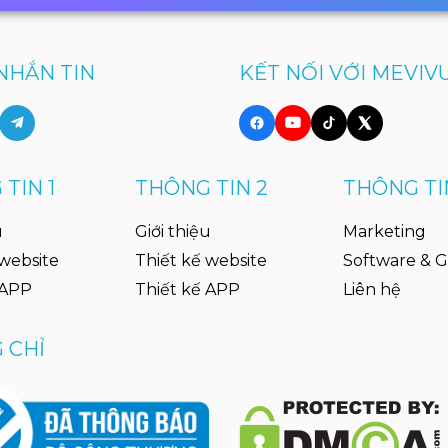
NHẮN TIN
KẾT NỐI VỚI MEVIV
TIN 1
THÔNG TIN 2
THÔNG TI
u
Giới thiệu
Marketing
 website
Thiết kế website
Software & 
 APP
Thiết kế APP
Liên hệ
 CHỈ