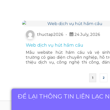
thuctap2026
-
24 July, 2026
Web dịch vụ hút hầm cầu
Mẫu website hút hầm cầu và vệ sin
trường có giao diện chuyên nghiệp, hỗ trợ
thiệu dịch vụ, công nghệ thi công, đán
khách hàng, tin tức, liên hệ nhanh và t
chuyển đổi khách hàng trực tuyến.
1
2
ĐỂ LẠI THÔNG TIN LIÊN LẠC 