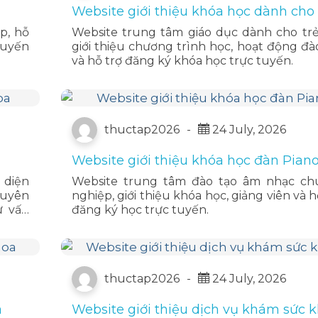
Website giới thiệu khóa học dành cho 
em
p, hỗ
Website trung tâm giáo dục dành cho tr
tuyến
giới thiệu chương trình học, hoạt động đà
và hỗ trợ đăng ký khóa học trực tuyến.
thuctap2026
-
24 July, 2026
Website giới thiệu khóa học đàn Pian
 diện
Website trung tâm đào tạo âm nhạc ch
huyên
nghiệp, giới thiệu khóa học, giảng viên và h
ư vấn
đăng ký học trực tuyến.
ả.
thuctap2026
-
24 July, 2026
a
Website giới thiệu dịch vụ khám sức 