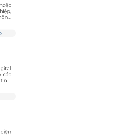
 hoặc
hiệp,
thông
ital
o các
ting,
uảng
 vị …
 diện