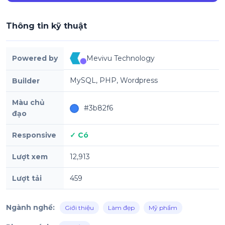
Thông tin kỹ thuật
Powered by
Mevivu Technology
MySQL, PHP, Wordpress
Builder
Màu chủ
#3b82f6
đạo
Responsive
✓ Có
Lượt xem
12,913
Lượt tải
459
Ngành nghề:
Giới thiệu
Làm đẹp
Mỹ phẩm