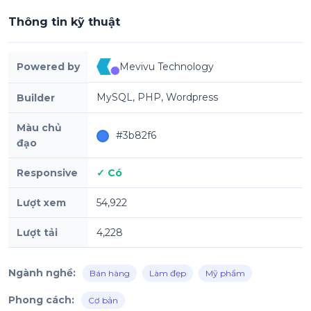
Thông tin kỹ thuật
Powered by
Mevivu Technology
MySQL, PHP, Wordpress
Builder
Màu chủ
#3b82f6
đạo
Responsive
✓ Có
Lượt xem
54,922
Lượt tải
4,228
Ngành nghề:
Bán hàng
Làm đẹp
Mỹ phẩm
Phong cách:
Cơ bản