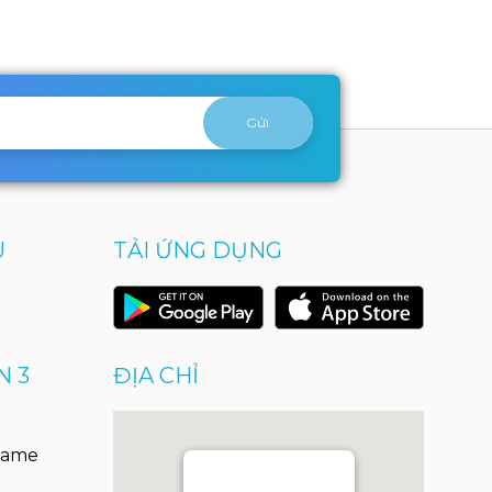
U
TẢI ỨNG DỤNG
N 3
ĐỊA CHỈ
Game