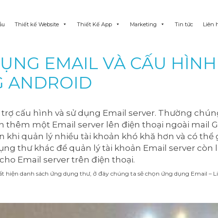
ẫu
Thiết kế Website
Thiết Kế App
Marketing
Tin tức
Liên 
ỤNG EMAIL VÀ CẤU HÌNH
G ANDROID
trợ cấu hình và sử dụng Email server. Thường chún
h thêm một Email server lên điện thoại ngoài mail 
ăn khi quản lý nhiều tài khoản khó khă hơn và có thể
g thư khác để quản lý tài khoản Email server còn lạ
ho Email server trên điện thoại.
ất hiện danh sách ứng dụng thư, ở đây chúng ta sẽ chọn ứng dụng Email – Li