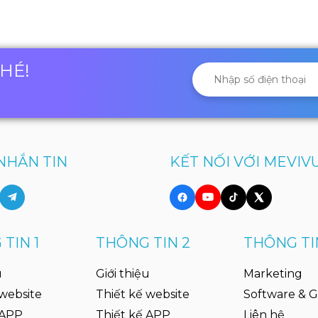
NHÉ!
NHẮN TIN
KẾT NỐI VỚI MEVIV
TIN 1
THÔNG TIN 2
THÔNG TI
u
Giới thiệu
Marketing
 website
Thiết kế website
Software & 
 APP
Thiết kế APP
Liên hệ