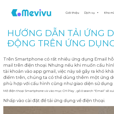
Giới thiệu
Dịch vụ
Kho m
HƯỚNG DẪN TẢI ỨNG D
ĐỘNG TRÊN ỨNG DỤN
Trên Smartphone có rất nhiều ứng dụng Email hỗ 
mail trên điện thoại. Nhưng nếu khi muốn cấu hìn
tài khoản vào app gmail, việc này sẽ gây ra khó kh
điểm trên, chúng ta có thể dùng thêm một ứng dụn
phù hợp với cấu hình cũng như giao diện sử dụng c
Mở điện thoại Smartphone và vào mục CH Play , gõ ô search “Email” sẽ xu
Nhấp vào cài đặt để tải ứng dụng về điện thoại.