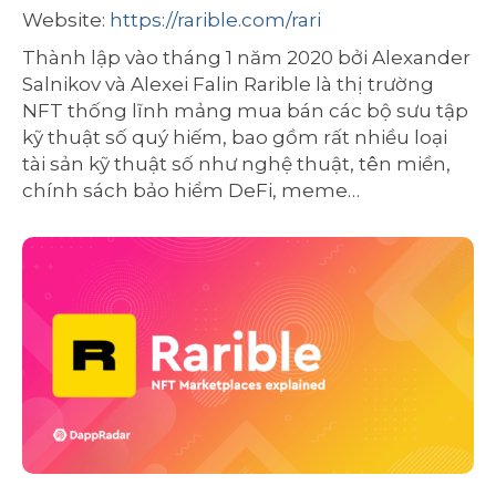
Website:
https://rarible.com/rari
Thành lập vào tháng 1 năm 2020 bởi Alexander
Salnikov và Alexei Falin Rarible là thị trường
NFT thống lĩnh mảng mua bán các bộ sưu tập
kỹ thuật số quý hiếm, bao gồm rất nhiều loại
tài sản kỹ thuật số như nghệ thuật, tên miền,
chính sách bảo hiểm DeFi, meme…