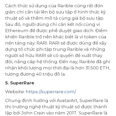
Cách thức sử dụng của Rarible cũng rất đơn
giản: chỉ cần tải lên bộ sưu tập ở hình thức kỹ
thuật số và thêm mô tả cùng giá bộ sưu tập.
Sau đó, người dùng chỉ cần kết nối cùng ví
Ethereum để được phê duyệt giao dịch. Điểm
khiến Rarible trở nên khác biệt là vì token của
nền tảng này: RARI. RARI sẽ được dùng để xây
dựng tổ chức phi tập trung Rarible và những
người sở hữu RARI sẽ có quyền đề xuất thay
đổi, nâng cấp hệ thống. Đến nay, Rarible đã ghi
nhận khối lượng mọi thời đại là hơn 31.500 ETH,
tương đương 40 triệu đô la.
5. SuperRare
Website:
https://superrare.com/
Chung định hướng với AvatarArt, SuperRare là
thị trường nghệ thuật kỹ thuật số được thành
lập bởi John Crain vào năm 2017. SuperRare là