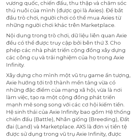
vương quốc, chiến đấu, thu thập và chăm sóc
thú nuôi của mình (được gọi là Axies). Để bắt
đầu trò chơi, người chơi có thể mua Axies từ
những người chơi khác trên Marketplace.
Nội dung trong trò chơi, dữ liệu liên quan Axie
đều có thể được truy cập bởi bên thứ 3. Cho
phép các nhà phát triển cộng đồng xây dựng
các công cụ và trải nghiệm của họ trong Axie
Infinity.
Xây dựng cho mình một vũ trụ game ấn tượng,
Axie hướng tới trở thành mền tảng vừa có
những đặc điểm của mạng xã hội, vừa là nơi
làm việc, tạo ra một cộng đồng phát triển
mạnh mẽ song song với các cơ hội kiếm tiền.
Hệ sinh thái của Axie Infinity bao gồm Hệ thống
chiến đấu (Battle), Nhân giống (Breeding), Đất
đai (Land) và Marketplace. AXS là đơn vị tiền tệ
được sử dụng trong vũ trụ Axie Infinity, được