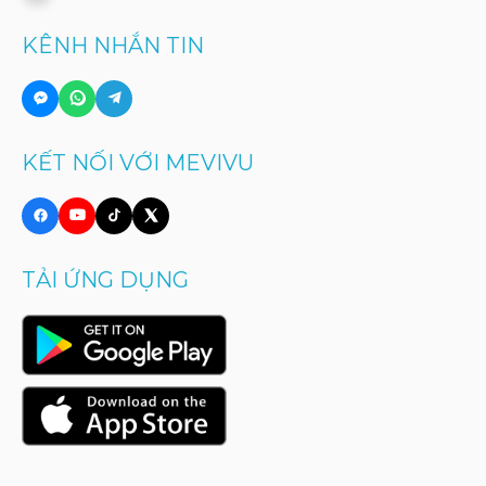
KÊNH NHẮN TIN
KẾT NỐI VỚI MEVIVU
TẢI ỨNG DỤNG