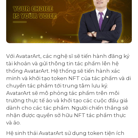
Với AvatarArt, các nghệ sĩ sẽ tiến hành đăng ký
tài khoản và gửi thông tin tác phẩm lên hệ
thống AvatarArt. Hệ thống sẽ tiến hành xác
minh và khởi tạo token NFT của tác phẩm và di
chuyển tác phẩm tới trung tâm lưu ký.
AvatarArt sẽ mô phỏng tác phẩm trên môi
trường thực tế ảo và khởi tạo các cuộc đấu giá
dành cho các tác phẩm. Người chiến thắng sẽ
nhận được quyền sở hữu NFT tác phẩm thực
và ảo.
Hệ sinh thái AvatarArt sử dụng token tiện ích