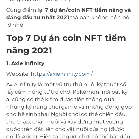
Cùng điểm lại
7 dự án/coin NFT tiềm năng và
đáng đầu tư nhất 2021
mà bạn không nên bỏ
lỡ nhé!
Top 7 Dự án coin NFT tiềm
năng 2021
1. Axie Infinity
Website:
https://axieinfinity.com/
Axie Infinity là một vũ trụ thú nuôi kỹ thuật số
lấy cảm hứng từ trò chơi Pokémon, nơi bất kỳ
ai cũng có thể kiếm được tiền thông qua
những kỹ năng chơi game và những đóng góp
cho hệ sinh thái. Người chơi có thể chiến đấu,
thu thập, chăn nuôi và xây dựng một vương
quốc trên đất liền cho vật nuôi của họ (được
gọi là Axies). Hiện tại, người chơi có thể bắt đầu