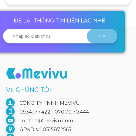
ĐỂ LẠI THÔNG TIN LIÊN LẠC NHÉ!
VỀ CHÚNG TÔI
CÔNG TY TNHH MEVIVU
0934.177.422 - 070.70.70.444
contact@mevivu.com
GPKD số: 0315872565