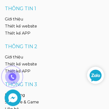
THÔNG TIN 1
Giới thiệu
Thiết kế website
Thiết kế APP
THÔNG TIN 2
Giới thiệu
Thiết kế website
Thiết kế APP
THÔNG TIN 3
Marketing
Software & Game