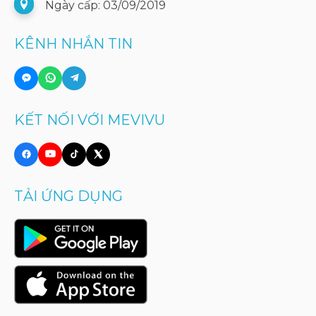
Ngày cấp: 03/09/2019
KÊNH NHẮN TIN
KẾT NỐI VỚI MEVIVU
TẢI ỨNG DỤNG