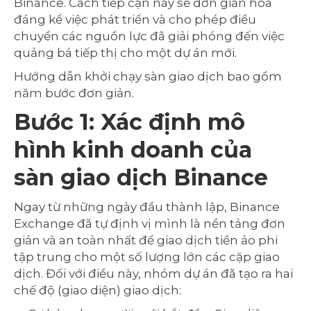
Binance. Cách tiếp cận này sẽ đơn giản hóa
đáng kể việc phát triển và cho phép điều
chuyển các nguồn lực đã giải phóng đến việc
quảng bá tiếp thị cho một dự án mới.
Hướng dẫn khởi chạy sàn giao dịch bao gồm
năm bước đơn giản.
Bước 1: Xác định mô
hình kinh doanh của
sàn giao dịch Binance
Ngay từ những ngày đầu thành lập, Binance
Exchange đã tự định vị mình là nền tảng đơn
giản và an toàn nhất để giao dịch tiền ảo phi
tập trung cho một số lượng lớn các cặp giao
dịch. Đối với điều này, nhóm dự án đã tạo ra hai
chế độ (giao diện) giao dịch: