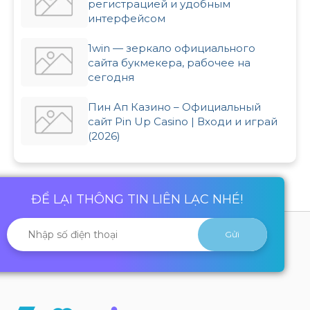
регистрацией и удобным
интерфейсом
1win — зеркало официального
сайта букмекера, рабочее на
сегодня
Пин Ап Казино – Официальный
сайт Pin Up Casino | Входи и играй
(2026)
ĐỂ LẠI THÔNG TIN LIÊN LẠC NHÉ!