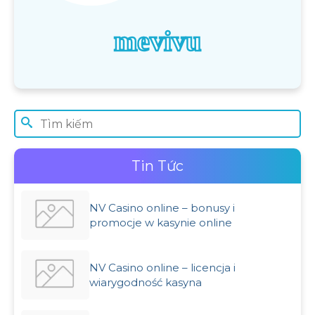
mevivu
Tin Tức
NV Casino online – bonusy i
promocje w kasynie online
NV Casino online – licencja i
wiarygodność kasyna