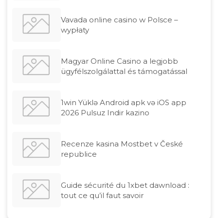
Vavada online casino w Polsce –
wypłaty
Magyar Online Casino a legjobb
ügyfélszolgálattal és támogatással
1win Yüklə Android apk və iOS app
2026 Pulsuz Indir kazino
Recenze kasina Mostbet v České
republice
Guide sécurité du 1xbet dawnload :
tout ce qu’il faut savoir