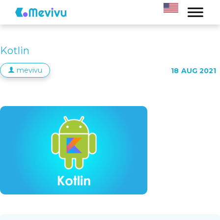
Kotlin
mevivu
18
AUG 2021