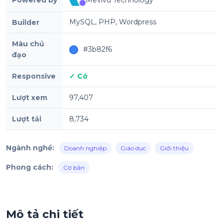
MySQL, PHP, Wordpress
Builder
Màu chủ
#3b82f6
đạo
Responsive
✓ Có
Lượt xem
97,407
Lượt tải
8,734
Ngành nghề:
Doanh nghiệp
Giáo dục
Giới thiệu
Phong cách:
Cơ bản
Mô tả chi tiết