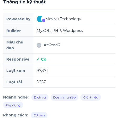
Thông tin kỹ thuật
Powered by
Mevivu Technology
MySQL, PHP, Wordpress
Builder
Màu chủ
#c6cdd6
đạo
Responsive
✓ Có
Lượt xem
97,371
Lượt tải
5,267
Ngành nghề:
Dịch vụ
Doanh nghiệp
Giới thiệu
Xây dựng
Phong cách:
Cơ bản