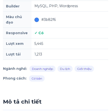
MySQL, PHP, Wordpress
Builder
Màu chủ
#3b82f6
đạo
Responsive
✓ Có
Lượt xem
5,445
Lượt tải
1,213
Ngành nghề:
Doanh nghiệp
Du lịch
Giới thiệu
Phong cách:
Cơ bản
Mô tả chi tiết