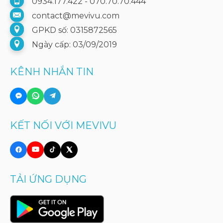
0934.177.422 - 070.70.70.444
contact@mevivu.com
GPKD số: 0315872565
Ngày cấp: 03/09/2019
KÊNH NHẮN TIN
KẾT NỐI VỚI MEVIVU
TẢI ỨNG DỤNG