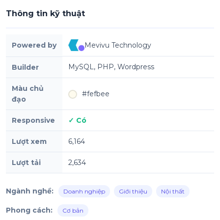
Thông tin kỹ thuật
Powered by
Mevivu Technology
MySQL, PHP, Wordpress
Builder
Màu chủ
#fefbee
đạo
Responsive
✓ Có
Lượt xem
6,164
Lượt tải
2,634
Ngành nghề:
Doanh nghiệp
Giới thiệu
Nội thất
Phong cách:
Cơ bản