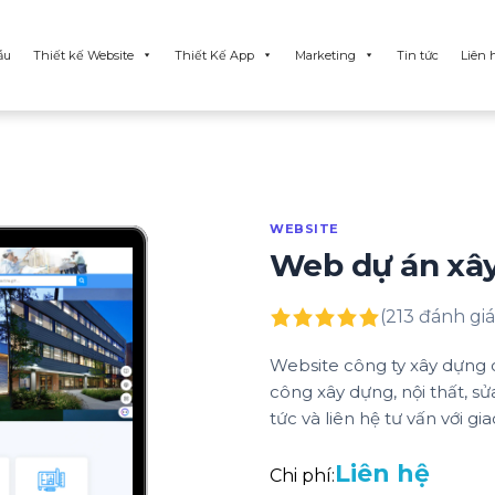
ẫu
Thiết kế Website
Thiết Kế App
Marketing
Tin tức
Liên 
WEBSITE
Web dự án xâ
(213 đánh giá
Website công ty xây dựng ch
công xây dựng, nội thất, sửa
tức và liên hệ tư vấn với gi
Liên hệ
Chi phí: