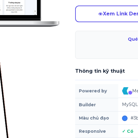
Xem Link D
Qué
Thông tin kỹ thuật
Powered by
Me
MySQL,
Builder
Màu chủ đạo
#3b
Responsive
✓ Có