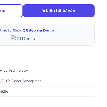
emo
Liên hệ tư vấn
t hoặc Click QR để xem Demo
vivu Technology
 PHP, React, Wordpress
82f6