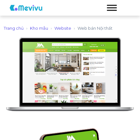
Trang chủ
›
Kho mẫu
›
Website
›
Web bán Nội thất