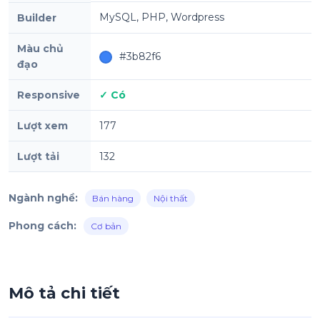
MySQL, PHP, Wordpress
Builder
Màu chủ
#3b82f6
đạo
Responsive
✓ Có
Lượt xem
177
Lượt tải
132
Ngành nghề:
Bán hàng
Nội thất
Phong cách:
Cơ bản
Mô tả chi tiết