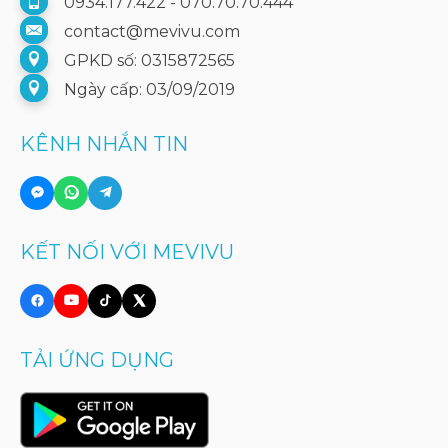
0934.177.422 - 070.70.70.444
contact@mevivu.com
GPKD số: 0315872565
Ngày cấp: 03/09/2019
KÊNH NHẮN TIN
KẾT NỐI VỚI MEVIVU
TẢI ỨNG DỤNG