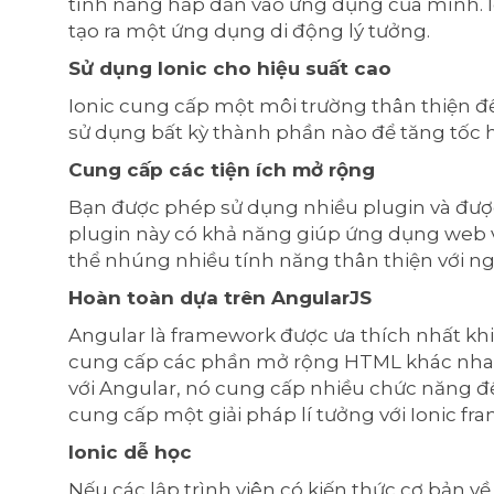
tính năng hấp dẫn vào ứng dụng của mình. I
tạo ra một ứng dụng di động lý tưởng.
Sử dụng Ionic cho hiệu suất cao
Ionic cung cấp một môi trường thân thiện để 
sử dụng bất kỳ thành phần nào để tăng tốc h
Cung cấp các tiện ích mở rộng
Bạn được phép sử dụng nhiều plugin và được
plugin này có khả năng giúp ứng dụng web và
thể nhúng nhiều tính năng thân thiện với ng
Hoàn toàn dựa trên AngularJS
Angular là framework được ưa thích nhất khi
cung cấp các phần mở rộng HTML khác nhau v
với Angular, nó cung cấp nhiều chức năng đ
cung cấp một giải pháp lí tưởng với Ionic fr
Ionic dễ học
Nếu các lập trình viên có kiến ​​thức cơ bản 