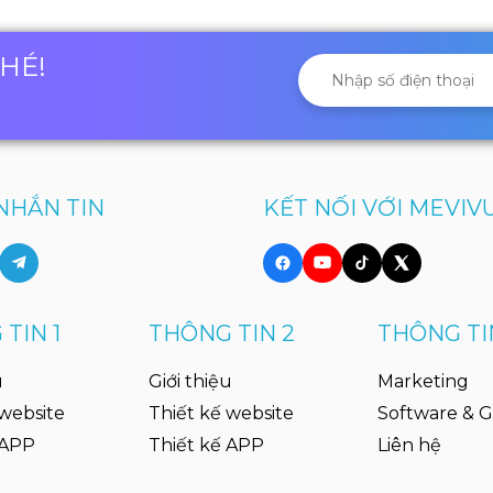
NHÉ!
NHẮN TIN
KẾT NỐI VỚI MEVIV
TIN 1
THÔNG TIN 2
THÔNG TI
u
Giới thiệu
Marketing
 website
Thiết kế website
Software & 
 APP
Thiết kế APP
Liên hệ