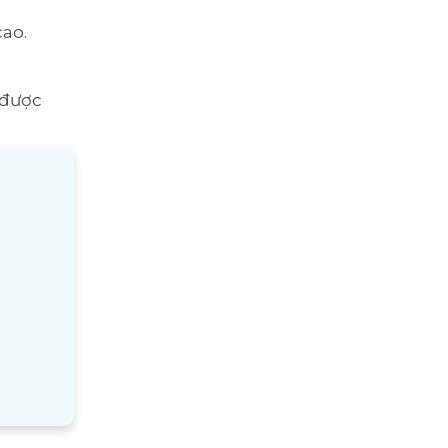
ao.
 được