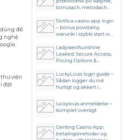
spelers
przewodnik po kasynie,
bonusach, metodach
płatności i aplikacji
mobilnej
Slottica casino app login
– bonus powitalny,
 dùng để
warunki i szybki start w
ng nghệ
aplikacji
oogle.
Ladyraeofsunshine
Leaked: Secure Access,
Pricing Options &
Privacy Guide
LuckyLouis login guide –
thư viện
Sådan logger du ind
i đặt
hurtigt og sikkert i
Danmark
luckylouis anmeldelse –
komplet oversigt
Genting Casino App:
betalingsmetoder og