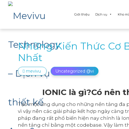
Giới thiệu
Dịch vụ
Kho m
Những Kiến Thức Cơ B
Nhất
mevivu
Uncategorized @vi
IONIC là gì?Có nên 
Tạo một ứng dụng cho những nền tảng đa phư
vì vậy nên các giải pháp kết hợp ngày càng t
pháp đang rất phổ biến hiện nay chính là I
nền tảng chỉ bằng một codebase. Vậy làm t