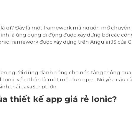
rk là gì? Đây là một framework mã nguồn mở chuyên
chính là ứng dụng di động được xây dựng bởi các cô
Ionic framework được xây dựng trên AngularJS của G
iện người dùng dành riêng cho nền tảng thông qua 
. Ionic về cơ bản là một mô-đun npm. Nó yêu cầu cà
nh thái JavaScript lớn.
 thiết kế app giá rẻ Ionic?