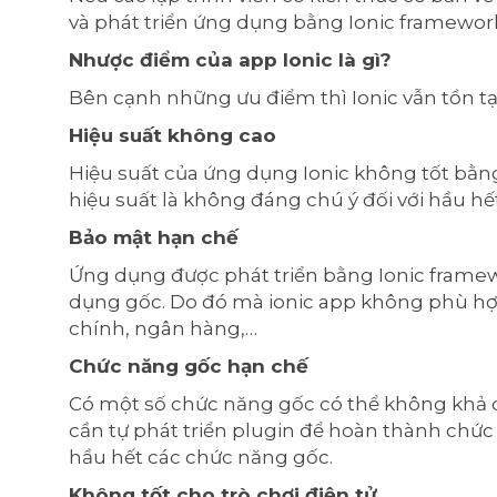
và phát triển ứng dụng bằng Ionic framework
Nhược điểm của app Ionic là gì?
Bên cạnh những ưu điểm thì Ionic vẫn tồn tạ
Hiệu suất không cao
Hiệu suất của ứng dụng Ionic không tốt bằn
hiệu suất là không đáng chú ý đối với hầu h
Bảo mật hạn chế
Ứng dụng được phát triển bằng Ionic frame
dụng gốc. Do đó mà ionic app không phù hợp 
chính, ngân hàng,…
Chức năng gốc hạn chế
Có một số chức năng gốc có thể không khả 
cần tự phát triển plugin để hoàn thành chức
hầu hết các chức năng gốc.
Không tốt cho trò chơi điện tử