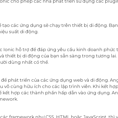
onic cho phép các nhà phát triển sử dụng các plugi
tạo các ứng dụng sẽ chạy trên thiết bị di động. Bạn
iệu suất di động.
 Ionic hỗ trợ để đáp ứng yêu cầu kinh doanh phức t
 thiết bị di động của bạn sẵn sàng trong tương lai.
ười dùng nhất có thể.
 để phát triển của các ứng dụng web và di động. An
ô cùng hữu ích cho các lập trình viên. Khi kết hợp
ể kết hợp các thành phần hấp dẫn vào ứng dụng. An
amework.
về các framework như CSS, HTML hoặc JavaScript, thì 