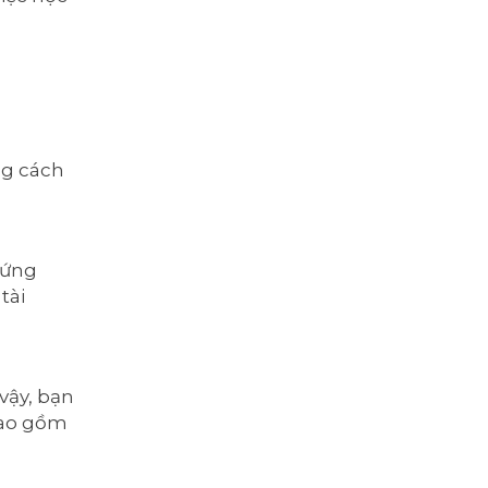
ng cách
 ứng
tài
vậy, bạn
bao gồm