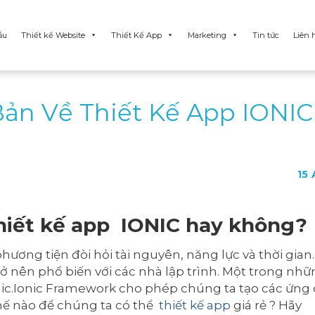
ẫu
Thiết kế Website
Thiết Kế App
Marketing
Tin tức
Liên 
ản Về Thiết Kế App IONIC
15
thiết kế app IONIC hay không?
ơng tiện đòi hỏi tài nguyên, năng lực và thời gian
rở nên phổ biến với các nhà lập trình. Một trong nhữ
onic.Ionic Framework cho phép chúng ta tạo các ứng
hế nào để chúng ta có thể
thiết kế app
giá rẻ ? Hãy