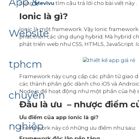
cùng
Mevivu
tìm câu trả lời cho bài viết này .
Ionic là gì?
Ionic là một framework. Vậy Ionic framewo
phát triển các ứng dụng hybrid. Mà hybrid 
phát triển web như CSS, HTML5, JavaScript. 
Framework này cung cấp các phần tử giao d
các thành phần gốc dành cho iOS và Android
Node.js để hoạt động như một phần của hệ si
Đâu là ưu – nhược điểm của
Ưu điểm của app Ionic là gì?
Framework này có những ưu điểm như sau:
Framework độc lập nền tảng