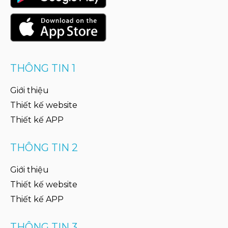
THÔNG TIN 1
Giới thiệu
Thiết kế website
Thiết kế APP
THÔNG TIN 2
Giới thiệu
Thiết kế website
Thiết kế APP
THÔNG TIN 3