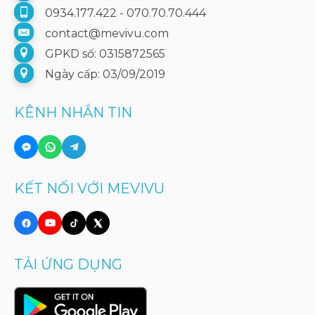
0934.177.422 - 070.70.70.444
contact@mevivu.com
GPKD số: 0315872565
Ngày cấp: 03/09/2019
KÊNH NHẮN TIN
KẾT NỐI VỚI MEVIVU
TẢI ỨNG DỤNG