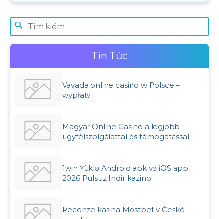
Tin Tức
Vavada online casino w Polsce –
wypłaty
Magyar Online Casino a legjobb
ügyfélszolgálattal és támogatással
1win Yüklə Android apk və iOS app
2026 Pulsuz Indir kazino
Recenze kasina Mostbet v České