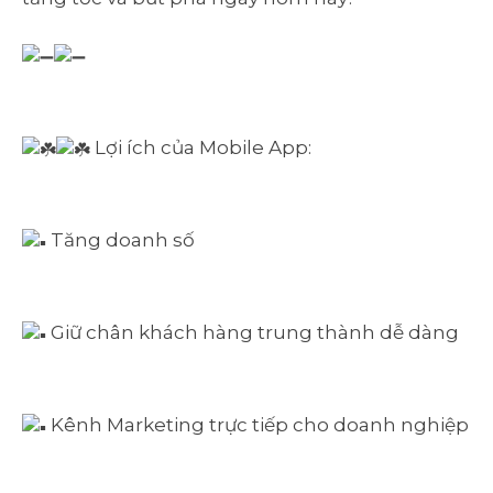
Lợi ích của Mobile App:
Tăng doanh số
Giữ chân khách hàng trung thành dễ dàng
Kênh Marketing trực tiếp cho doanh nghiệp