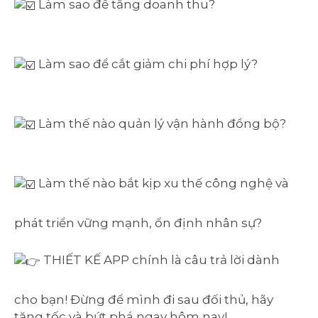
Làm sao để tăng doanh thu?
Làm sao để cắt giảm chi phí hợp lý?
Làm thế nào quản lý vận hành đồng bộ?
Làm thế nào bắt kịp xu thế công nghệ và
phát triển vững mạnh, ổn định nhân sự?
THIẾT KẾ APP chính là câu trả lời dành
cho bạn! Đừng để mình đi sau đối thủ, hãy
tăng tốc và bứt phá ngay hôm nay!