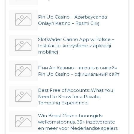
Pin Up Casino – Azərbaycanda
Onlayn Kazino – Rəsmi Giriş
SlotsVader Casino App w Polsce –
Instalacja i korzystanie z aplikacji
mobilnej
Пин Ап Казино – играть в онлайн
Pin Up Casino – официальный сайт
Best Free of Accounts: What You
Need to Know for a Private,
Tempting Experience
Win Beast Casino bonusgids:
welkomstbonus, 35× inzetvereiste
en meer voor Nederlandse spelers