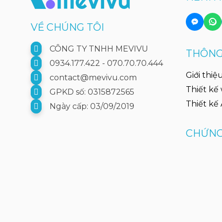
VỀ CHÚNG TÔI
CÔNG TY TNHH MEVIVU
THÔNG 
0934.177.422 - 070.70.70.444
Giới thiệ
contact@mevivu.com
Thiết kế
GPKD số: 0315872565
Thiết kế
Ngày cấp: 03/09/2019
CHỨNG