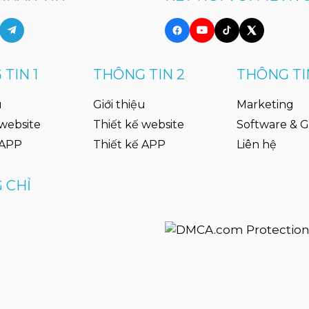
TIN 1
THÔNG TIN 2
THÔNG TI
u
Giới thiệu
Marketing
 website
Thiết kế website
Software & 
 APP
Thiết kế APP
Liên hệ
 CHỈ