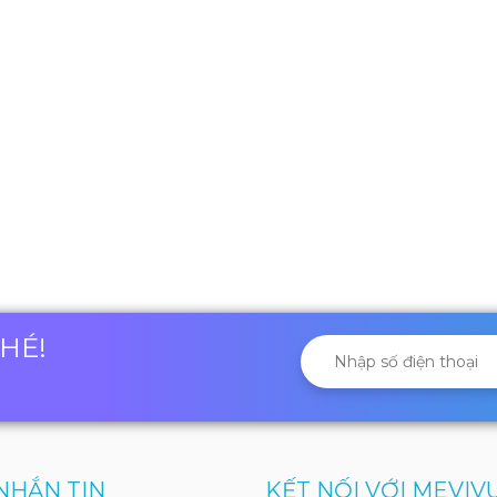
NHÉ!
NHẮN TIN
KẾT NỐI VỚI MEVIV