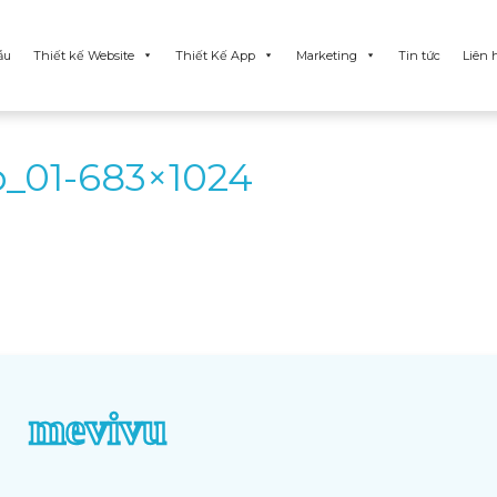
ẫu
Thiết kế Website
Thiết Kế App
Marketing
Tin tức
Liên 
_01-683×1024
mevivu