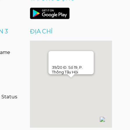
N 3
ĐỊA CHỈ
Game
39/20 Đ. Số 19, P.
Thông Tây Hội