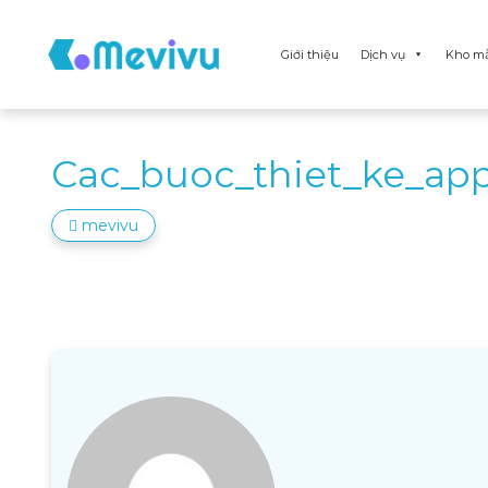
Giới thiệu
Dịch vụ
Kho m
Cac_buoc_thiet_ke_app
mevivu