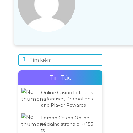
Tin Tức
Online Casino LolaJack
– Bonuses, Promotions
and Player Rewards
Lemon Casino Online –
oficjalna strona pl (+155
fs)