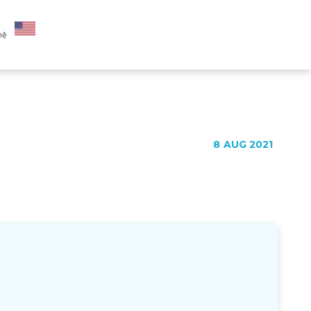
hệ
8
AUG 2021