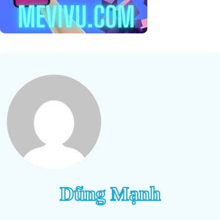
Dũng Mạnh