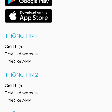
THÔNG TIN 1
Giới thiệu
Thiết kế website
Thiết kế APP
THÔNG TIN 2
Giới thiệu
Thiết kế website
Thiết kế APP