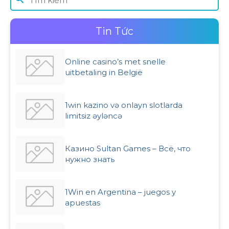
Tin Tức
Online casino’s met snelle
uitbetaling in België
1win kazino və onlayn slotlarda
limitsiz əyləncə
Казино Sultan Games – Всё, что
нужно знать
1Win en Argentina – juegos y
apuestas