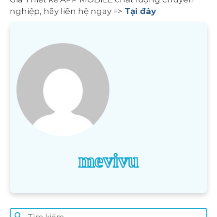
nghiệp, hãy liên hệ ngay =>
Tại đây
mevivu