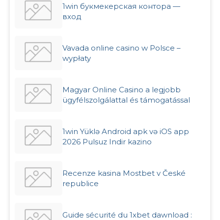
1win букмекерская контора —
вход
Vavada online casino w Polsce –
wypłaty
Magyar Online Casino a legjobb
ügyfélszolgálattal és támogatással
1win Yüklə Android apk və iOS app
2026 Pulsuz Indir kazino
Recenze kasina Mostbet v České
republice
Guide sécurité du 1xbet dawnload :