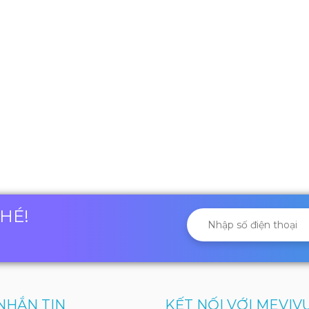
NHÉ!
NHẮN TIN
KẾT NỐI VỚI MEVIV