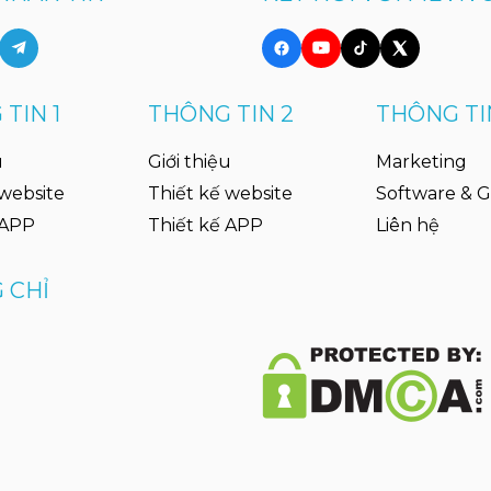
TIN 1
THÔNG TIN 2
THÔNG TI
u
Giới thiệu
Marketing
 website
Thiết kế website
Software & 
 APP
Thiết kế APP
Liên hệ
 CHỈ