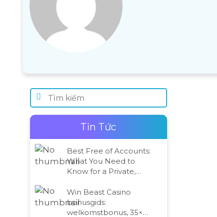
Tin Tức
Best Free of Accounts:
What You Need to
Know for a Private,
Tempting Experience
Win Beast Casino
bonusgids:
welkomstbonus, 35×