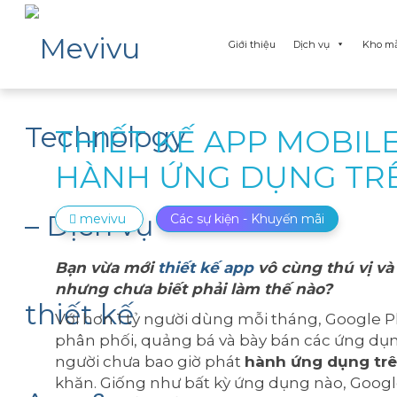
Giới thiệu
Dịch vụ
Kho m
THIẾT KẾ APP MOBIL
HÀNH ỨNG DỤNG TR
mevivu
Các sự kiện - Khuyến mãi
Bạn vừa mới
thiết kế app
vô cùng thú vị và
nhưng chưa biết phải làm thế nào?
Với hơn 1 tỷ người dùng mỗi tháng, Google 
phân phối, quảng bá và bày bán các ứng dụng
người chưa bao giờ phát
hành ứng dụng trê
khăn. Giống như bất kỳ ứng dụng nào, Google