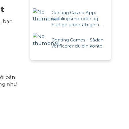
t
Genting Casino App:
betalingsmetoder og
, bạn
hurtige udbetalinger i
Danmark
Genting Games – Sådan
verificerer du din konto
ười bán
ũng như