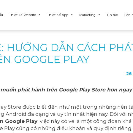
ẫu
Thiết kế Website
Thiết Kế App
Marketing
Tin tức
Liên 
E: HƯỚNG DẪN CÁCH PHÁ
ÊN GOOGLE PLAY
26
 muốn phát hành trên Google Play Store hơn ngay 
Play Store được biết đến như một trong những nền t
 Android đa dạng và uy tín nhất hiện nay. Đối với 
n Google Play
, việc này có vẻ là một công đoạn khá
 Play cũng có những điều khoản và quy định riêng. 