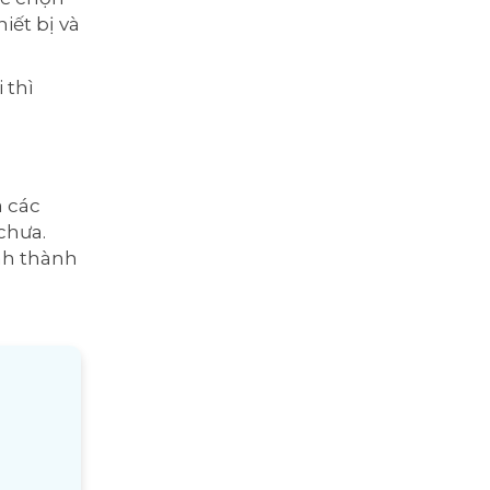
ết bị và
 thì
à các
chưa.
nh thành