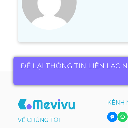
ĐỂ LẠI THÔNG TIN LIÊN LẠC 
KÊNH 
VỀ CHÚNG TÔI