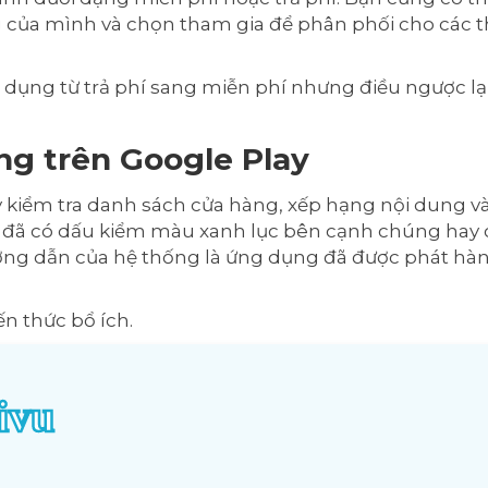
ủa mình và chọn tham gia để phân phối cho các thi
 dụng từ trả phí sang miễn phí nhưng điều ngược lại
ng trên Google Play
y kiểm tra danh sách cửa hàng, xếp hạng nội dung v
 đã có dấu kiểm màu xanh lục bên cạnh chúng hay 
ướng dẫn của hệ thống là ứng dụng đã được phát hà
n thức bổ ích.
ivu