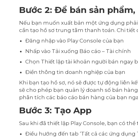
Bước 2: Để bán sản phẩm, 
Nếu bạn muốn xuất bản một ứng dụng phải t
cần tạo hồ sơ trung tâm thanh toán. Chi tiết
Đăng nhập vào Play Console của bạn
Nhấp vào Tải xuống Báo cáo – Tài chính
Chọn Thiết lập tài khoản người bán ngay b
Điền thông tin doanh nghiệp của bạn
Khi bạn tạo hồ sơ, nó sẽ được tự động liên kế
sẽ cho phép bạn quản lý doanh số bán hàng
phân tích các báo cáo bán hàng của bạn nga
Bước 3: Tạo App
Sau khi đã thiết lập Play Console, bạn có t
Điều hướng đến tab ‘Tất cả các ứng dụn