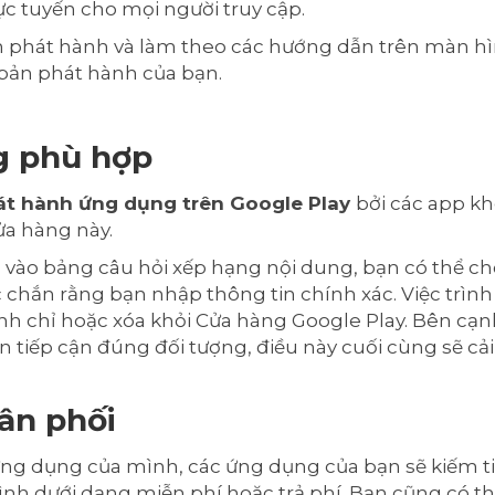
c tuyến cho mọi người truy cập.
n phát hành và làm theo các hướng dẫn trên màn h
 bản phát hành của bạn.
g phù hợp
át hành ứng dụng trên Google Play
bởi các app k
ửa hàng này.
 vào bảng câu hỏi xếp hạng nội dung, bạn có thể c
chắn rằng bạn nhập thông tin chính xác. Việc trình 
nh chỉ hoặc xóa khỏi Cửa hàng Google Play. Bên cạn
tiếp cận đúng đối tượng, điều này cuối cùng sẽ cải 
hân phối
ứng dụng của mình, các ứng dụng của bạn sẽ kiếm ti
mình dưới dạng miễn phí hoặc trả phí. Bạn cũng có t