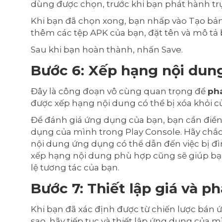
dùng được chọn, trước khi bạn phát hành trự
Khi bạn đã chọn xong, bạn nhấp vào Tạo bả
thêm các tệp APK của bạn, đặt tên và mô tả
Sau khi bạn hoàn thành, nhấn Save.
Bước 6: Xếp hạng nội dun
Đây là công đoạn vô cùng quan trọng để
ph
được xếp hạng nội dung có thể bị xóa khỏi c
Để đánh giá ứng dụng của bạn, bạn cần điền
dụng của mình trong Play Console. Hãy chắc 
nội dung ứng dụng có thể dẫn đến việc bị đì
xếp hạng nội dung phù hợp cũng sẽ giúp bạn 
lệ tương tác của bạn.
Bước 7: Thiết lập giá và p
Khi bạn đã xác định được từ chiến lược bán 
sao, hãy tiếp tục và thiết lập ứng dụng của 