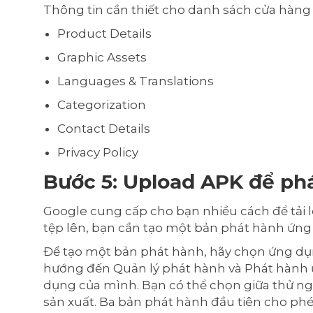
Thông tin cần thiết cho danh sách cửa hàng 
Product Details
Graphic Assets
Languages & Translations
Categorization
Contact Details
Privacy Policy
Bước 5: Upload APK để ph
Google cung cấp cho bạn nhiều cách để tải l
tệp lên, bạn cần tạo một bản phát hành ứng
Để tạo một bản phát hành, hãy chọn ứng dụng
hướng đến Quản lý phát hành và Phát hành 
dụng của mình. Bạn có thể chọn giữa thử n
sản xuất. Ba bản phát hành đầu tiên cho p