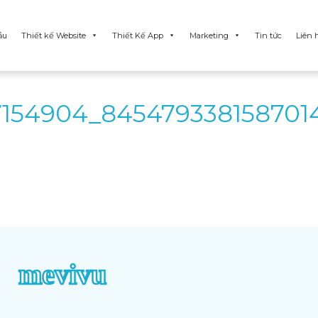
ẫu
Thiết kế Website
Thiết Kế App
Marketing
Tin tức
Liên 
154904_845479338158701
mevivu