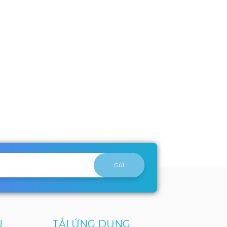
U
TẢI ỨNG DỤNG