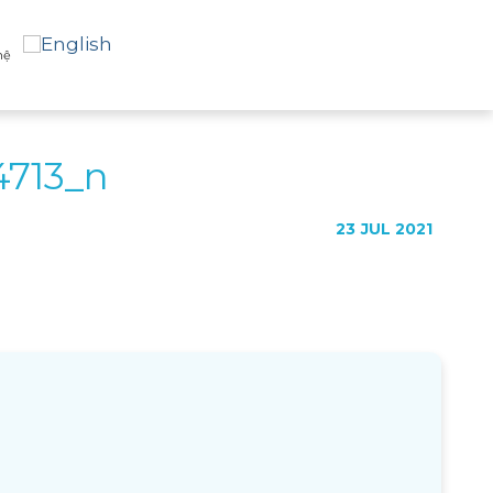
hệ
4713_n
23
JUL 2021