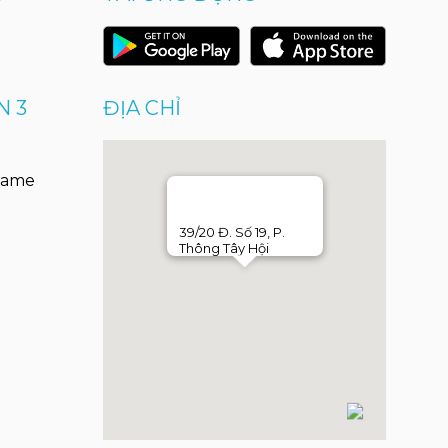
N 3
ĐỊA CHỈ
Game
39/20 Đ. Số 19, P.
Thông Tây Hội