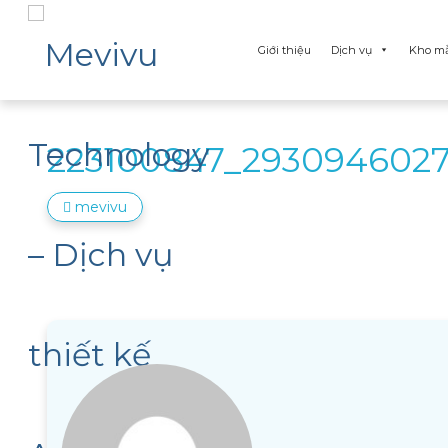
Giới thiệu
Dịch vụ
Kho m
223100847_2930946027
mevivu