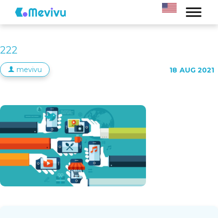
222
mevivu
18
AUG 2021