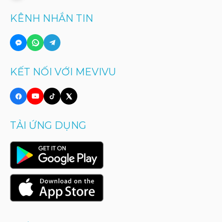
KÊNH NHẮN TIN
KẾT NỐI VỚI MEVIVU
TẢI ỨNG DỤNG