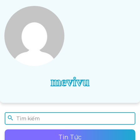
mevivu
Tin Tức