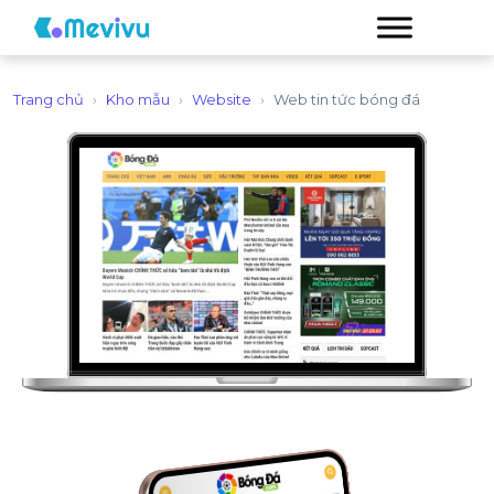
Trang chủ
›
Kho mẫu
›
Website
›
Web tin tức bóng đá