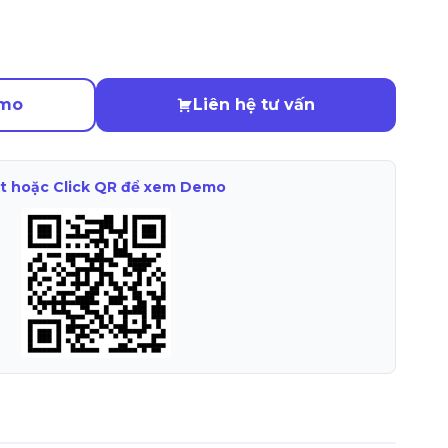
emo
Liên hệ tư vấn
t hoặc Click QR để xem Demo