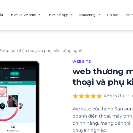
ẫu
Thiết kế Website
Thiết Kế App
Marketing
Tin tức
Liên 
Shop bán điện thoại và phụ kiện công nghệ
WEBSITE
web thương mạ
thoại và phụ 
(49513 đánh 
Website cửa hàng Samsung đư
doanh điện thoại, máy tính
chính hãng, mang đến trải
chuyên nghiệp.