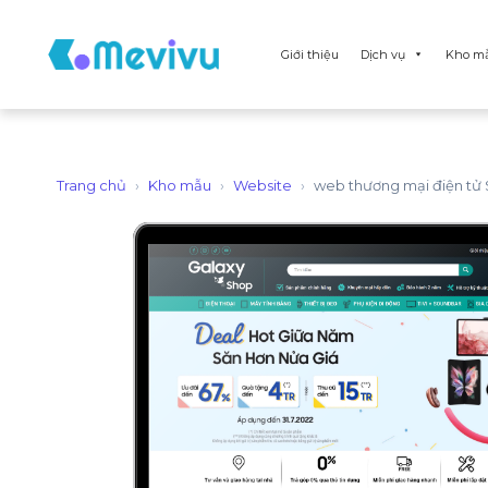
Giới thiệu
Dịch vụ
Kho m
Trang chủ
›
Kho mẫu
›
Website
›
web thương mại điện tử 