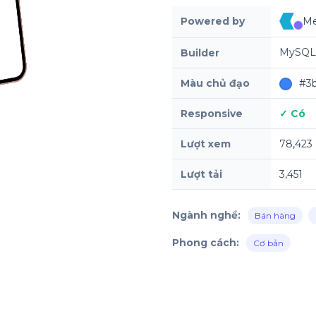
Powered by
Me
MySQL,
Builder
Màu chủ đạo
#3b
Responsive
✓ Có
Lượt xem
78,423
Lượt tải
3,451
Ngành nghề:
Bán hàng
Phong cách:
Cơ bản