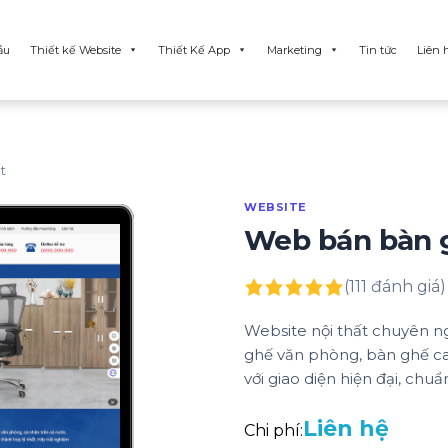
ẫu
Thiết kế Website
Thiết Kế App
Marketing
Tin tức
Liên 
t
WEBSITE
Web bán bàn g
(111 đánh giá)
Website nội thất chuyên ngh
ghế văn phòng, bàn ghế caf
với giao diện hiện đại, chuẩ
Liên hệ
Chi phí: