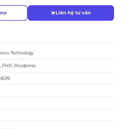
emo
Liên hệ tư vấn
vivu Technology
 PHP, Wordpress
82f6