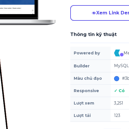
Xem Link D
Thông tin kỹ thuật
Powered by
Me
MySQL,
Builder
Màu chủ đạo
#3b
Responsive
✓ Có
Lượt xem
3,251
Lượt tải
123