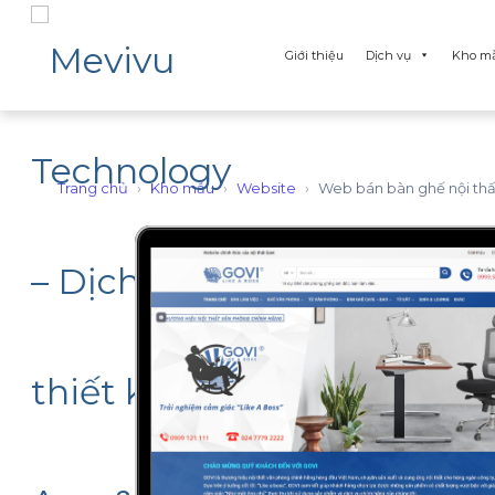
Giới thiệu
Dịch vụ
Kho m
Trang chủ
›
Kho mẫu
›
Website
›
Web bán bàn ghế nội thấ