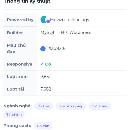
Thông tin kỹ thuật
Powered by
Mevivu Technology
MySQL, PHP, Wordpress
Builder
Màu chủ
#3b82f6
đạo
Responsive
✓ Có
Lượt xem
9,851
Lượt tải
7,682
Ngành nghề:
Dịch vụ
Doanh nghiệp
Giới thiệu
Tài chính
Phong cách:
Cơ bản