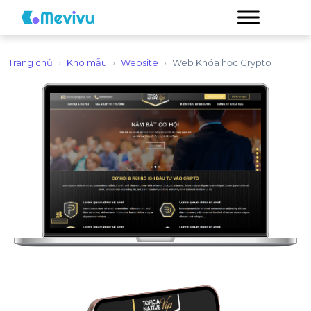
Trang chủ
›
Kho mẫu
›
Website
›
Web Khóa học Crypto