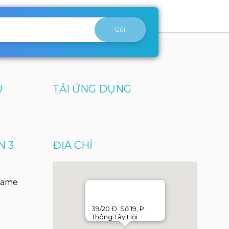
U
TẢI ỨNG DỤNG
N 3
ĐỊA CHỈ
Game
39/20 Đ. Số 19, P.
Thông Tây Hội