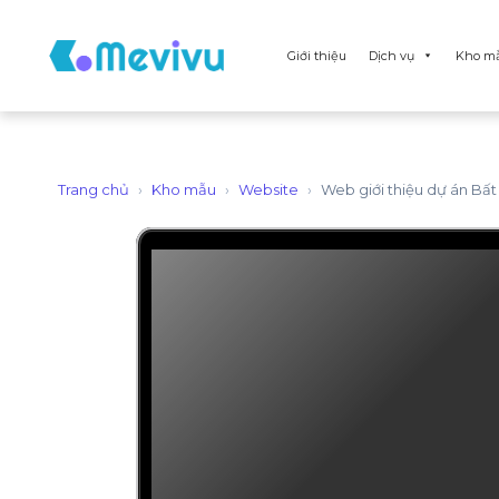
Giới thiệu
Dịch vụ
Kho m
Trang chủ
›
Kho mẫu
›
Website
›
Web giới thiệu dự án Bất