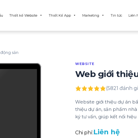
ẫu
Thiết kế Website
Thiết Kế App
Marketing
Tin tức
Liên 
 động sản
WEBSITE
Web giới thiệ
(5821 đánh gi
Website giới thiệu dự án bấ
thiệu dự án, sản phẩm nhà đ
ký tư vấn, giúp kết nối hiệ
Liên hệ
Chi phí: