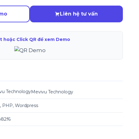
emo
Liên hệ tư vấn
t hoặc Click QR để xem Demo
Mevivu Technology
 PHP, Wordpress
82f6