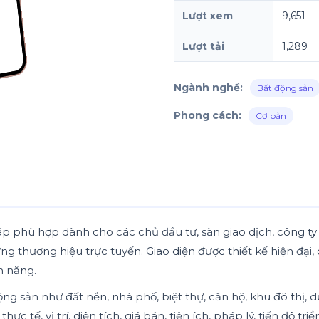
Lượt xem
9,651
Lượt tải
1,289
Ngành nghề:
Bất động sản
Phong cách:
Cơ bản
háp phù hợp dành cho các chủ đầu tư, sàn giao dịch, công t
g thương hiệu trực tuyến. Giao diện được thiết kế hiện đại,
m năng.
động sản như đất nền, nhà phố, biệt thự, căn hộ, khu đô thị
c tế, vị trí, diện tích, giá bán, tiện ích, pháp lý, tiến độ tr