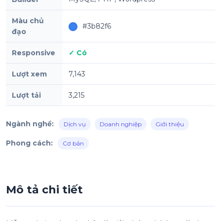
Màu chủ
#3b82f6
đạo
Responsive
✓ Có
Lượt xem
7,143
Lượt tải
3,215
Ngành nghề:
Dịch vụ
Doanh nghiệp
Giới thiệu
Phong cách:
Cơ bản
Mô tả chi tiết