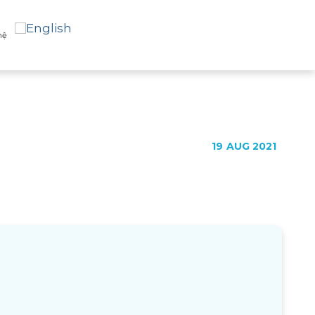
hệ
19
AUG 2021