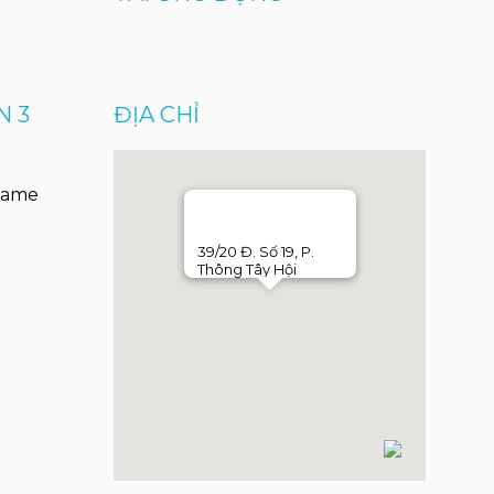
N 3
ĐỊA CHỈ
Game
39/20 Đ. Số 19, P.
Thông Tây Hội