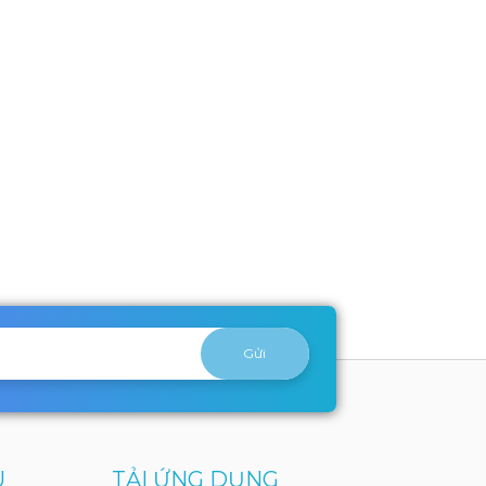
U
TẢI ỨNG DỤNG