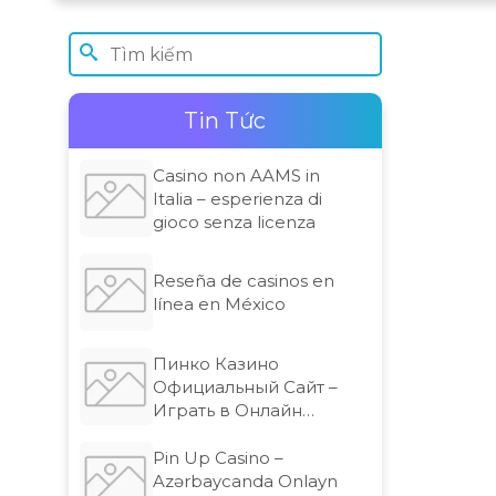
Tin Tức
Casino non AAMS in
Italia – esperienza di
gioco senza licenza
Reseña de casinos en
línea en México
Пинко Казино
Официальный Сайт –
Играть в Онлайн
Казино Pinco
Pin Up Casino –
Azərbaycanda Onlayn