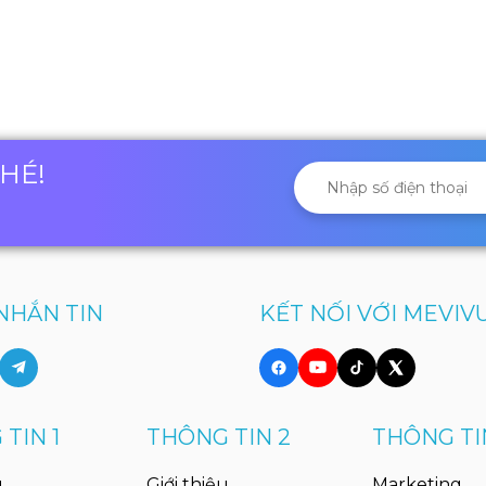
NHÉ!
NHẮN TIN
KẾT NỐI VỚI MEVIV
TIN 1
THÔNG TIN 2
THÔNG TI
u
Giới thiệu
Marketing