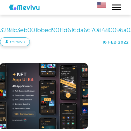
3298c3eb001bbed90f1d616da66708480096a0
mevivu
16
FEB 2022