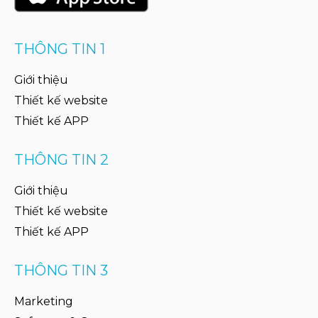
THÔNG TIN 1
Giới thiệu
Thiết kế website
Thiết kế APP
THÔNG TIN 2
Giới thiệu
Thiết kế website
Thiết kế APP
THÔNG TIN 3
Marketing