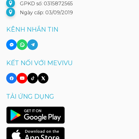
GPKD số: 0315872565
Ngày cấp: 03/09/2019
KÊNH NHẮN TIN
KẾT NỐI VỚI MEVIVU
TẢI ỨNG DỤNG