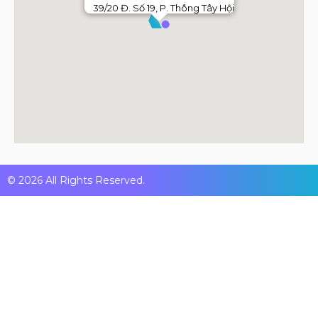
39/20 Đ. Số 19, P. Thông Tây Hội
© 2026 All Rights Reserved.