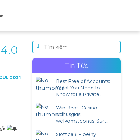
hệ
4.0
Tin Tức
JUL 2021
Best Free of Accounts:
What You Need to
Know for a Private,
Tempting Experience
Win Beast Casino
bonusgids:
welkomstbonus, 35×
inzetvereiste en meer
𝒂𝒇𝒆
voor Nederlandse
Slottica 6 – pełny