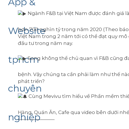
Ngành F&B tại Việt Nam được đánh giá là
hơn 700 nghìn tỷ trong năm 2020 (Theo báo
Việt Nam trong 2 năm tới có thể đạt quy mô 
đầu tư trong năm nay.
Song không thể chủ quan vì F&B cũng đa
bệnh. Vậy chúng ta cần phải làm như thế nà
phát triển?
Cùng Mevivu tìm hiểu về Phần mềm thi
Hàng, Quán Ăn, Cafe qua video bên dưới nhé
———————–