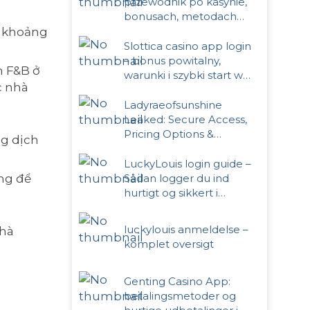
spelers
przewodnik po kasynie,
bonusach, metodach
płatności i aplikacji
o khoảng
mobilnej
Slottica casino app login
– bonus powitalny,
h F&B ở
warunki i szybki start w
c nhà
aplikacji
Ladyraeofsunshine
Leaked: Secure Access,
Pricing Options &
ng dịch
Privacy Guide
LuckyLouis login guide –
Sådan logger du ind
ng để
hurtigt og sikkert i
Danmark
luckylouis anmeldelse –
Nhà
komplet oversigt
Genting Casino App:
betalingsmetoder og