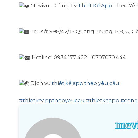
Mevivu – Công Ty
Thiết Kế App
Theo Yêu
Trụ sở: 998/42/15 Quang Trung, P.8, Q. 
Hotline: 0934 177 422 – 0707070.444
Dịch vụ
thiết kế app theo yêu cầu
#thietkeapptheoyeucau
#thietkeapp
#cong
mev