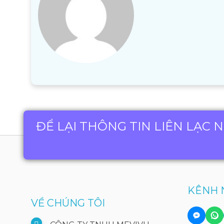
ĐỂ LẠI THÔNG TIN LIÊN LẠC 
KÊNH 
VỀ CHÚNG TÔI