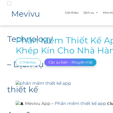
Giới thiệu
Dịch vụ
Kho m
Phần Mềm Thiết Kế A
Khép Kín Cho Nhà Hàn
mevivu
Các sự kiện - Khuyến mãi
Mevivu App –
Phần mềm thiết kế app
𝑪𝒉𝒂