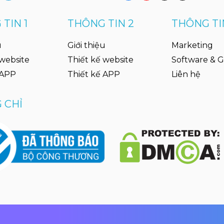
TIN 1
THÔNG TIN 2
THÔNG TI
u
Giới thiệu
Marketing
 website
Thiết kế website
Software & 
 APP
Thiết kế APP
Liên hệ
 CHỈ