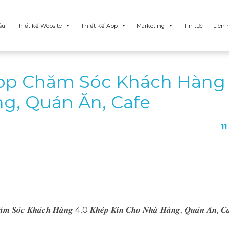
ẫu
Thiết kế Website
Thiết Kế App
Marketing
Tin tức
Liên 
pp Chăm Sóc Khách Hàng 
g, Quán Ăn, Cafe
11
̆𝒎 𝑺𝒐́𝒄 𝑲𝒉𝒂́𝒄𝒉 𝑯𝒂̀𝒏𝒈 4.0 𝑲𝒉𝒆́𝒑 𝑲𝒊́𝒏 𝑪𝒉𝒐 𝑵𝒉𝒂̀ 𝑯𝒂̀𝒏𝒈, 𝑸𝒖𝒂́𝒏 𝑨̆𝒏, 𝑪