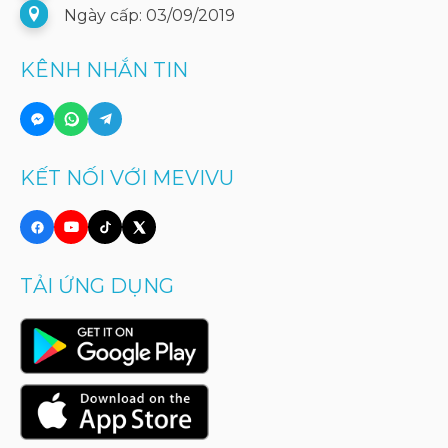
Ngày cấp: 03/09/2019
KÊNH NHẮN TIN
KẾT NỐI VỚI MEVIVU
TẢI ỨNG DỤNG