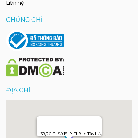
Liên hệ
CHỨNG CHỈ
ĐỊA CHỈ
39/20 Đ. Số 19, P. Thông Tây Hội