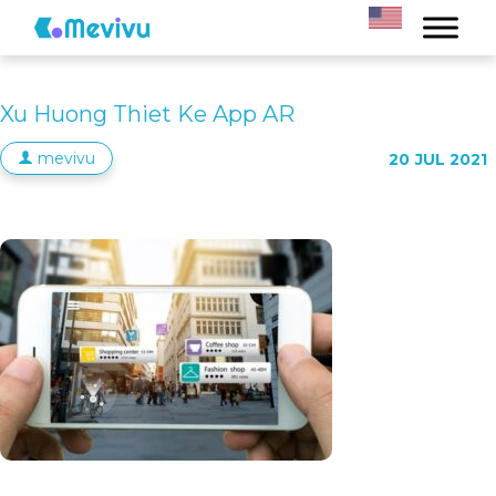
Xu Huong Thiet Ke App AR
mevivu
20
JUL 2021