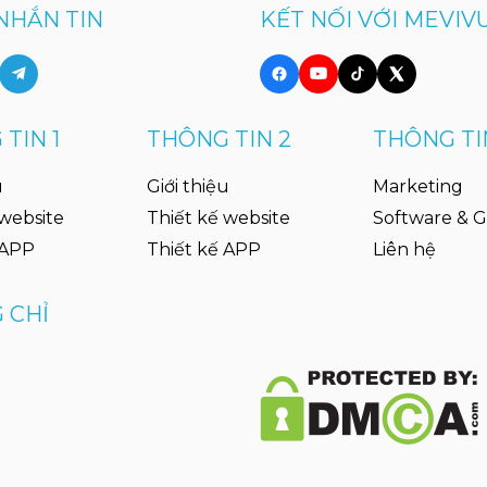
NHẮN TIN
KẾT NỐI VỚI MEVIV
TIN 1
THÔNG TIN 2
THÔNG TI
u
Giới thiệu
Marketing
 website
Thiết kế website
Software & 
 APP
Thiết kế APP
Liên hệ
 CHỈ