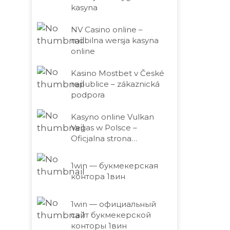
kasyna
NV Casino online –
mobilna wersja kasyna
online
Kasino Mostbet v České
republice – zákaznická
podpora
Kasyno online Vulkan
Vegas w Polsce –
Oficjalna strona
internetowa
1win — букмекерская
контора 1вин
1win — официальный
сайт букмекерской
конторы 1вин