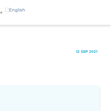
hệ
12
SEP 2021