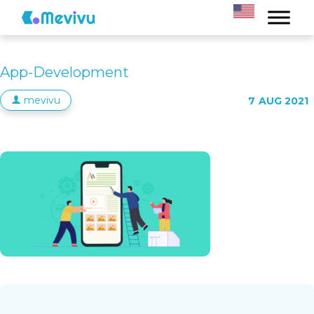
App-Development
mevivu
7
AUG 2021