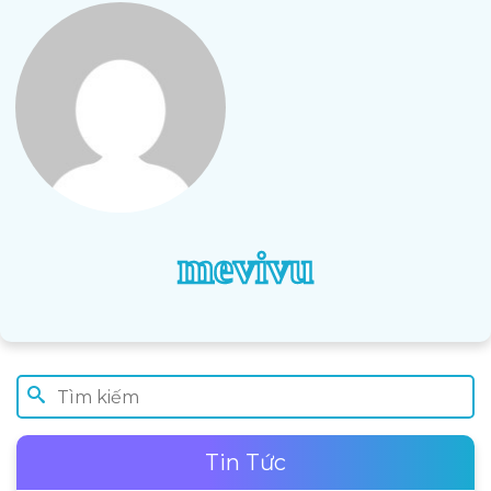
mevivu
Tin Tức