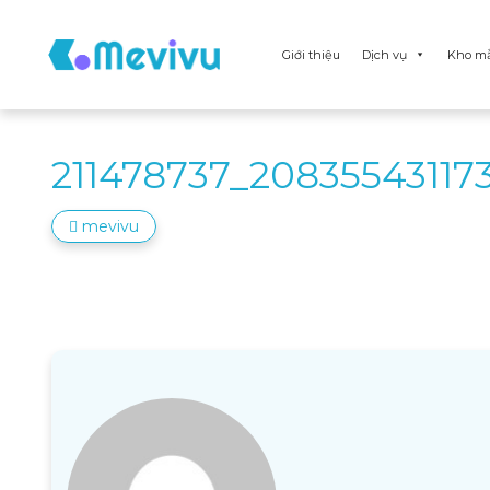
Giới thiệu
Dịch vụ
Kho m
211478737_2083554311
mevivu