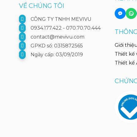
VỀ CHÚNG TÔI
CÔNG TY TNHH MEVIVU
0934.177.422 - 070.70.70.444
THÔNG 
contact@mevivu.com
Giới thiệ
GPKD số: 0315872565
Thiết kế
Ngày cấp: 03/09/2019
Thiết kế
CHỨNG