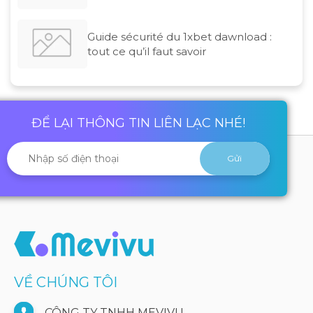
Guide sécurité du 1xbet dawnload :
tout ce qu’il faut savoir
ĐỂ LẠI THÔNG TIN LIÊN LẠC NHÉ!
VỀ CHÚNG TÔI
CÔNG TY TNHH MEVIVU