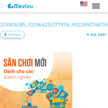
203905385_102964215377978_1912289374674
mevivu
11
JUL 2021