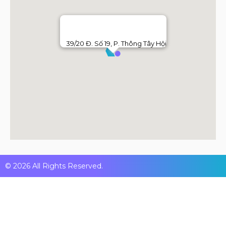
39/20 Đ. Số 19, P. Thông Tây Hội
© 2026 All Rights Reserved.